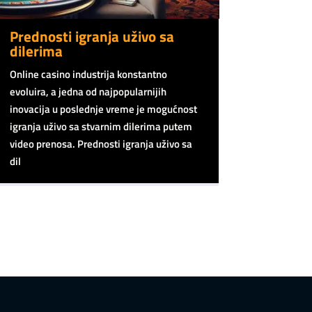
Prednosti igranja uživo sa
dilerima
Online casino industrija konstantno
evoluira, a jedna od najpopularnijih
inovacija u poslednje vreme je mogućnost
igranja uživo sa stvarnim dilerima putem
video prenosa. Prednosti igranja uživo sa
dil