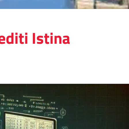
diti Istina