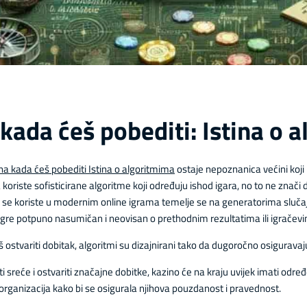
 kada ćeš pobediti: Istina o 
zna kada ćeš pobediti Istina o algoritmima
ostaje nepoznanica većini koji p
koriste sofisticirane algoritme koji određuju ishod igara, no to ne znači
oji se koriste u modernim online igrama temelje se na generatorima sl
at igre potpuno nasumičan i neovisan o prethodnim rezultatima ili igrače
ostvariti dobitak, algoritmi su dizajnirani tako da dugoročno osiguravaj
 sreće i ostvariti značajne dobitke, kazino će na kraju uvijek imati odr
 organizacija kako bi se osigurala njihova pouzdanost i pravednost.