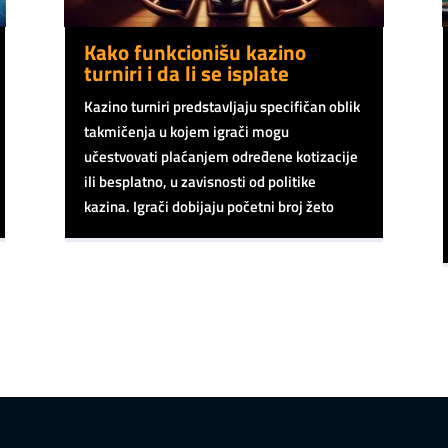
Kako funkcionišu kazino
turniri i da li se isplate
Kazino turniri predstavljaju specifičan oblik
takmičenja u kojem igrači mogu
učestvovati plaćanjem određene kotizacije
ili besplatno, u zavisnosti od politike
kazina. Igrači dobijaju početni broj žeto