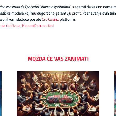
zino zna kada ćeš pobediti Istina o algoritmima
“, zapamti da kazino nema m
atičke modele koji mu dugoročno garantuju profit. Poznavanje ovih tajn
nja prilikom sledeće posete
Cro Casino
platformi.
ola dobitaka
,
Nasumični rezultati
MOŽDA ĆE VAS ZANIMATI