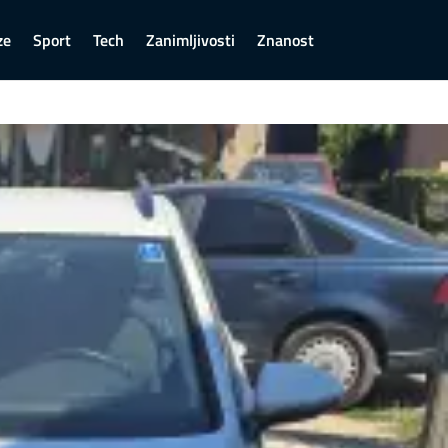
ze
Sport
Tech
Zanimljivosti
Znanost