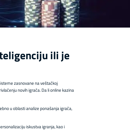
eligenciju ili je
 sisteme zasnovane na veštačkoj
rivlačenju novih igrača. Da li online kazina
ebno u oblasti analize ponašanja igrača,
ersonalizaciju iskustva igranja, kao i