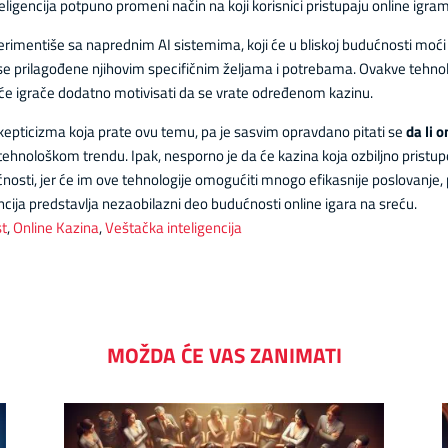
ligencija potpuno promeni način na koji korisnici pristupaju online igra
erimentiše sa naprednim AI sistemima, koji će u bliskoj budućnosti mo
use prilagođene njihovim specifičnim željama i potrebama. Ovakve tehno
 će igrače dodatno motivisati da se vrate određenom kazinu.
kepticizma koja prate ovu temu, pa je sasvim opravdano pitati se
da li 
tehnološkom trendu. Ipak, nesporno je da će kazina koja ozbiljno pristup
sti, jer će im ove tehnologije omogućiti mnogo efikasnije poslovanje, p
ncija predstavlja nezaobilazni deo budućnosti online igara na sreću.
st
,
Online Kazina
,
Veštačka inteligencija
MOŽDA ĆE VAS ZANIMATI