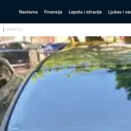
Naslovna
Finansije
Lepota i zdravlje
Ljubav i ve