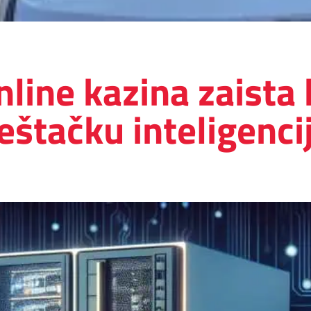
online kazina zaista 
eštačku inteligenci