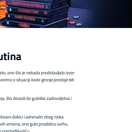
utina
to, ono što je nekada predstavljalo izvor
orimo o situaciji
kada igranje prestaje biti
a, što dovodi do gubitka zadovoljstva i
ivani dobici i adrenalin zbog rizika
kvih izmena, ono gubi prvobitnu svrhu.
 predvidljivošću.