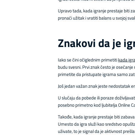
Upravo tada, kada igranje prestaje biti z
pronaći užitak i vratiti balans u svojoj sv
Znakovi da je ig
Iako se čini očiglednim primetiti
kada igra
budu svesni. Prvi znak često je osećanje m
primetite da pristupate igrama samo zato 
Još jedan važan znak jeste nedostatak e
U slučaju da pobede ili poraze doživljava
posebno primetno kod ljubitelja Online C
Takođe, kada igranje prestaje biti zabava
Umesto da igra služi kao sredstvo opuštan
uživate, to je signal da je aktivnost preš