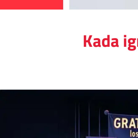
Kada ig