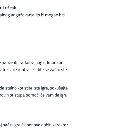
 i užitak.
lnog angažovanja, to bi mogao biti
e pauze ili kratkotrajnog odmora od
ate svoje motive i setite se zašto ste
a stalno koristite iste igre, pokušajte
e novih pristupa pomoći će vam da igru
j način igra će ponovo dobiti karakter