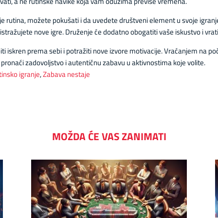
vati, a ne rutinske navike koja vam oduzima previše vremena.
je rutina, možete pokušati i da uvedete društveni element u svoje igranje
 istražujete nove igre. Druženje će dodatno obogatiti vaše iskustvo i vrati
biti iskren prema sebi i potražiti nove izvore motivacije. Vraćanjem na p
ronaći zadovoljstvo i autentičnu zabavu u aktivnostima koje volite.
insko igranje
,
Zabava nestaje
MOŽDA ĆE VAS ZANIMATI