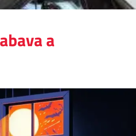
zabava a