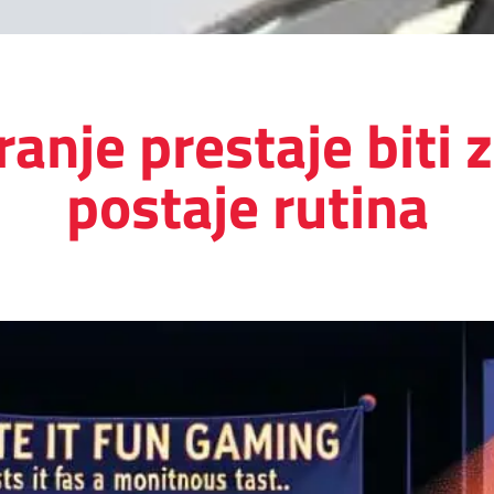
ranje prestaje biti 
postaje rutina