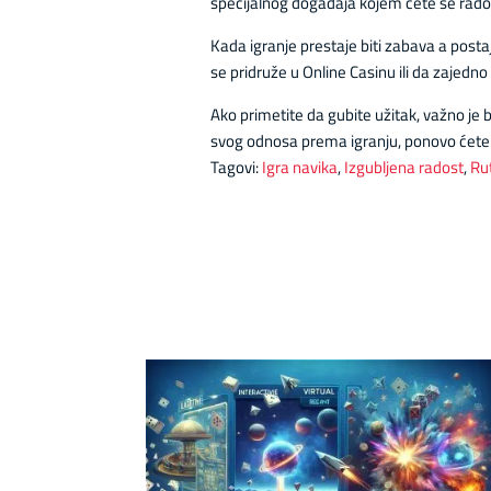
specijalnog događaja kojem ćete se rado
Kada igranje prestaje biti zabava a posta
se pridruže u Online Casinu ili da zajedno
Ako primetite da gubite užitak, važno je 
svog odnosa prema igranju, ponovo ćete p
Tagovi:
Igra navika
,
Izgubljena radost
,
Rut