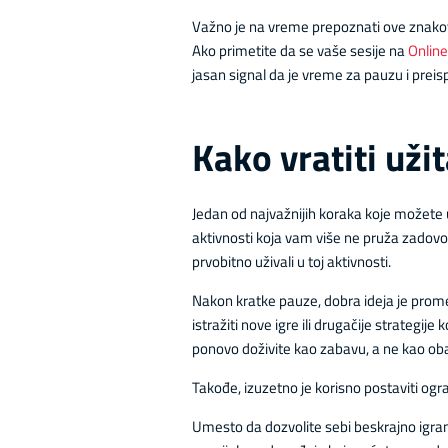
Važno je na vreme prepoznati ove znakove
Ako primetite da se vaše sesije na
Online
jasan signal da je vreme za pauzu i preis
Kako vratiti uži
Jedan od najvažnijih koraka koje možete 
aktivnosti koja vam više ne pruža zadovol
prvobitno uživali u toj aktivnosti.
Nakon kratke pauze, dobra ideja je promeni
istražiti nove igre ili drugačije strategi
ponovo doživite kao zabavu, a ne kao ob
Takođe, izuzetno je korisno postaviti ogr
Umesto da dozvolite sebi beskrajno igranj