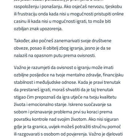
raspoloženju i ponašanju. Ako osjećaš nervozu, tjeskobu
ili frustraciju onda kada nisi u mogućnosti pristupiti online
casinu ili kada nisi u mogućnosti igrati, to može biti
ozbiljan znak upozorenja.
Također, ako počneš zanemarivati svoje društvene
obveze, posao ili obitelj zbog igranja, jasno je da se
nalaziš na opasnom putu prema ovisnosti.
Važno je razumjeti da ovisnost o igranju može imati
ozbiljne posljedice na tvoje mentalno zdravlje, financijsku
stabilnost i međuljudske odnose. Kada je pravi trenutak
da prestaneš igrati, moraš shvatiti da je taj trenutak
stigao čim prepoznaš da igra utječe na tvoju kvalitetu
života i emocionalno stanje. Iskreno suočavanje sa
sobom i priznavanje problema prvi su koraci prema
povratku kontrole nad svojim životom. Ako nisi siguran
gdje je ta granica, uvijek možeš potražiti stručnu pomoć
ili razgovarati s osobom od povjerenja. Važno je djelovati