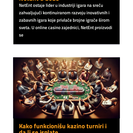
NetEnt ostaje lider u industriji igara na sreću
zahvaljujući kontinuiranom razvoju inovativnih i
zabavnih igara koje privlače brojne igrače širom
sveta. U online casino zajednici, NetEnt proizvodi
se
Kako funkcionišu kazino turniri i
da li se isplate