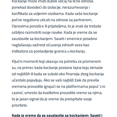
Kockanje može imati dubok uticaj na lične odnose,
ponekad dovodeći do izolacije, nerazumevanja i
konflikata sa voljenim osobama. Kada vaše kockanje
počne negativno uticati na odnose sa partnerom,
članovima porodice ili prijateljima, to je znak da trebate
ozbiljno razmotriti svoje navike. Kada je vreme da se
zaustavite sa kockanjem: Saveti i smernice posebno
naglašavaju važnost očuvanja zdravih veza kao
indikatora za postavljanje granica u kockanju.
Ključni momenti koji ukazuju na potrebu za promenom
su, na primer, kada kockanje postane tajna koju skrivate
od najbližih ili kada se sukobi oko finansija zbog kockanja
učestalo pojavljuju. Ako se vaši najbliži žale da previše
vremena provodite igrajući se na platformama poput ‘cro
casino’, umesto da kvalitetno provodite vreme sa njima,
to je jasan signal da je vreme da preispitate svoje
prioritete.
Kada je vreme da se zaustavite sa kockanjem: Saveti i