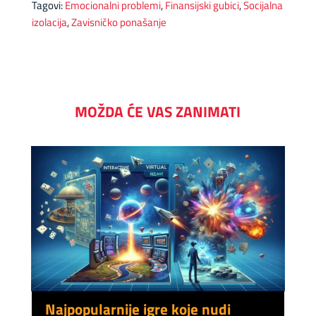
Tagovi:
Emocionalni problemi
,
Finansijski gubici
,
Socijalna
izolacija
,
Zavisničko ponašanje
MOŽDA ĆE VAS ZANIMATI
Najpopularnije igre koje nudi