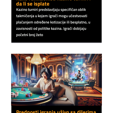
da li se isplate
Kazino turniri predstavljaju specifičan oblik
takmičenja u kojem igrači mogu učestvovati
plaćanjem određene kotizacije ili besplatno, u
zavisnosti od politike kazina. Igrači dobijaju
početni broj žeto
Prednosti igranja uživo sa dilerima