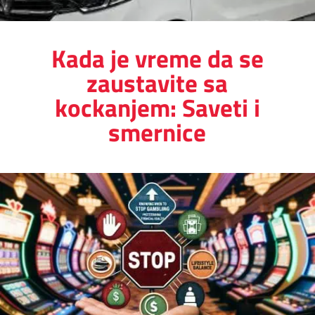
Kada je vreme da se
zaustavite sa
kockanjem: Saveti i
smernice