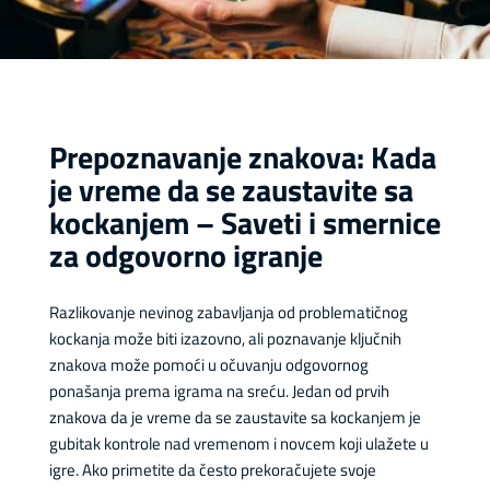
Prepoznavanje znakova: Kada
je vreme da se zaustavite sa
kockanjem – Saveti i smernice
za odgovorno igranje
Razlikovanje nevinog zabavljanja od problematičnog
kockanja može biti izazovno, ali poznavanje ključnih
znakova može pomoći u očuvanju odgovornog
ponašanja prema igrama na sreću. Jedan od prvih
znakova da je vreme da se zaustavite sa kockanjem je
gubitak kontrole nad vremenom i novcem koji ulažete u
igre. Ako primetite da često prekoračujete svoje