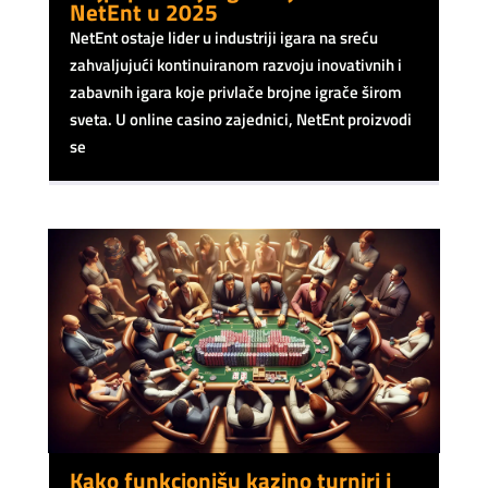
NetEnt u 2025
NetEnt ostaje lider u industriji igara na sreću
zahvaljujući kontinuiranom razvoju inovativnih i
zabavnih igara koje privlače brojne igrače širom
sveta. U online casino zajednici, NetEnt proizvodi
se
Kako funkcionišu kazino turniri i