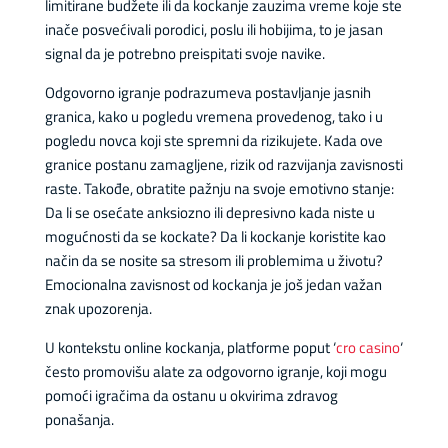
limitirane budžete ili da kockanje zauzima vreme koje ste
inače posvećivali porodici, poslu ili hobijima, to je jasan
signal da je potrebno preispitati svoje navike.
Odgovorno igranje podrazumeva postavljanje jasnih
granica, kako u pogledu vremena provedenog, tako i u
pogledu novca koji ste spremni da rizikujete. Kada ove
granice postanu zamagljene, rizik od razvijanja zavisnosti
raste. Takođe, obratite pažnju na svoje emotivno stanje:
Da li se osećate anksiozno ili depresivno kada niste u
mogućnosti da se kockate? Da li kockanje koristite kao
način da se nosite sa stresom ili problemima u životu?
Emocionalna zavisnost od kockanja je još jedan važan
znak upozorenja.
U kontekstu online kockanja, platforme poput ‘
cro casino
‘
često promovišu alate za odgovorno igranje, koji mogu
pomoći igračima da ostanu u okvirima zdravog
ponašanja.