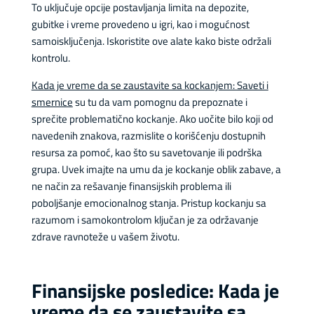
To uključuje opcije postavljanja limita na depozite,
gubitke i vreme provedeno u igri, kao i mogućnost
samoisključenja. Iskoristite ove alate kako biste održali
kontrolu.
Kada je vreme da se zaustavite sa kockanjem: Saveti i
smernice
su tu da vam pomognu da prepoznate i
sprečite problematično kockanje. Ako uočite bilo koji od
navedenih znakova, razmislite o korišćenju dostupnih
resursa za pomoć, kao što su savetovanje ili podrška
grupa. Uvek imajte na umu da je kockanje oblik zabave, a
ne način za rešavanje finansijskih problema ili
poboljšanje emocionalnog stanja. Pristup kockanju sa
razumom i samokontrolom ključan je za održavanje
zdrave ravnoteže u vašem životu.
Finansijske posledice: Kada je
vreme da se zaustavite sa