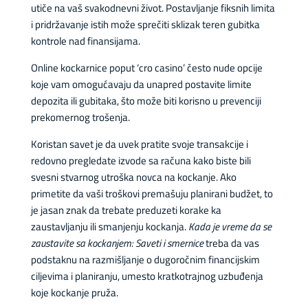
utiče na vaš svakodnevni život. Postavljanje fiksnih limita
i pridržavanje istih može sprečiti sklizak teren gubitka
kontrole nad finansijama.
Online kockarnice poput ‘cro casino’ često nude opcije
koje vam omogućavaju da unapred postavite limite
depozita ili gubitaka, što može biti korisno u prevenciji
prekomernog trošenja.
Koristan savet je da uvek pratite svoje transakcije i
redovno pregledate izvode sa računa kako biste bili
svesni stvarnog utroška novca na kockanje. Ako
primetite da vaši troškovi premašuju planirani budžet, to
je jasan znak da trebate preduzeti korake ka
zaustavljanju ili smanjenju kockanja.
Kada je vreme da se
zaustavite sa kockanjem: Saveti i smernice
treba da vas
podstaknu na razmišljanje o dugoročnim financijskim
ciljevima i planiranju, umesto kratkotrajnog uzbuđenja
koje kockanje pruža.