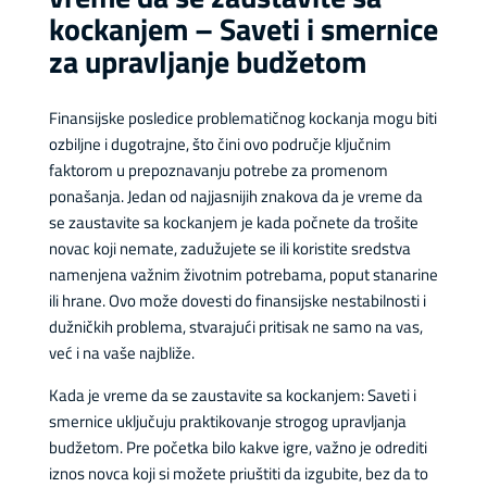
kockanjem – Saveti i smernice
za upravljanje budžetom
Finansijske posledice problematičnog kockanja mogu biti
ozbiljne i dugotrajne, što čini ovo područje ključnim
faktorom u prepoznavanju potrebe za promenom
ponašanja. Jedan od najjasnijih znakova da je vreme da
se zaustavite sa kockanjem je kada počnete da trošite
novac koji nemate, zadužujete se ili koristite sredstva
namenjena važnim životnim potrebama, poput stanarine
ili hrane. Ovo može dovesti do finansijske nestabilnosti i
dužničkih problema, stvarajući pritisak ne samo na vas,
već i na vaše najbliže.
Kada je vreme da se zaustavite sa kockanjem: Saveti i
smernice uključuju praktikovanje strogog upravljanja
budžetom. Pre početka bilo kakve igre, važno je odrediti
iznos novca koji si možete priuštiti da izgubite, bez da to