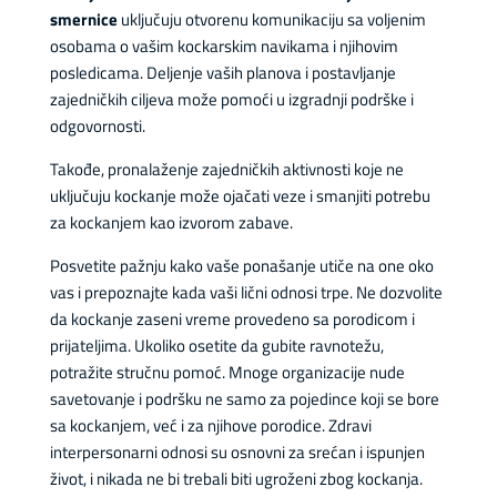
smernice
uključuju otvorenu komunikaciju sa voljenim
osobama o vašim kockarskim navikama i njihovim
posledicama. Deljenje vaših planova i postavljanje
zajedničkih ciljeva može pomoći u izgradnji podrške i
odgovornosti.
Takođe, pronalaženje zajedničkih aktivnosti koje ne
uključuju kockanje može ojačati veze i smanjiti potrebu
za kockanjem kao izvorom zabave.
Posvetite pažnju kako vaše ponašanje utiče na one oko
vas i prepoznajte kada vaši lični odnosi trpe. Ne dozvolite
da kockanje zaseni vreme provedeno sa porodicom i
prijateljima. Ukoliko osetite da gubite ravnotežu,
potražite stručnu pomoć. Mnoge organizacije nude
savetovanje i podršku ne samo za pojedince koji se bore
sa kockanjem, već i za njihove porodice. Zdravi
interpersonarni odnosi su osnovni za srećan i ispunjen
život, i nikada ne bi trebali biti ugroženi zbog kockanja.