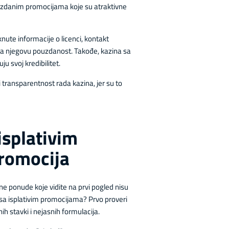
 pouzdanim promocijama koje su atraktivne
nute informacije o licenci, kontakt
s za njegovu pouzdanost. Takođe, kazina sa
u svoj kredibilitet.
 transparentnost rada kazina, jer su to
isplativim
promocija
ne ponude koje vidite na prvi pogled nisu
e sa isplativim promocijama? Prvo proveri
h stavki i nejasnih formulacija.