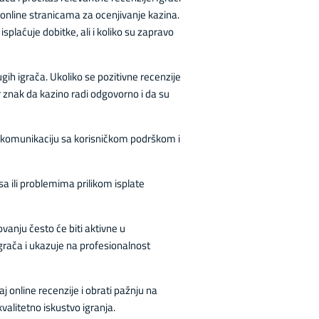
 online stranicama za ocenjivanje kazina.
splaćuje dobitke, ali i koliko su zapravo
h igrača. Ukoliko se pozitivne recenzije
 znak da kazino radi odgovorno i da su
u komunikaciju sa korisničkom podrškom i
a ili problemima prilikom isplate
vanju često će biti aktivne u
grača i ukazuje na profesionalnost
j online recenzije i obrati pažnju na
kvalitetno iskustvo igranja.