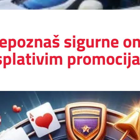
epoznaš sigurne on
isplativim promocij