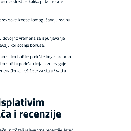
j uslov određuje koliko puta morate
 previsoke iznose i omogućavaju realnu
ju dovoljno vremena za ispunjavanje
žavaju korišćenje bonusa.
upnost korisničke podrške koja spremno
orisničku podršku koja brzo reaguje i
znenađenja, već ćete zaista uživati u
isplativim
ča i recenzije
ča i pročitaš relevantne recenzije. Igrači