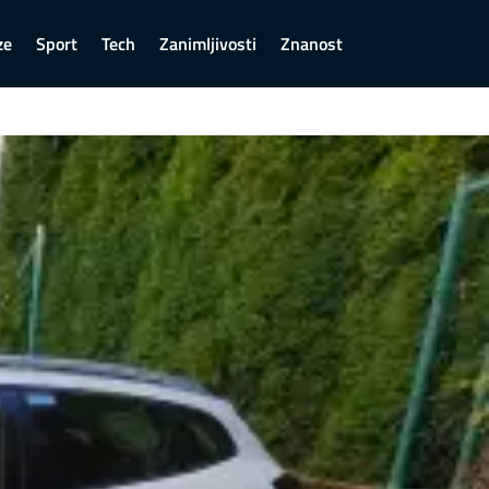
ze
Sport
Tech
Zanimljivosti
Znanost