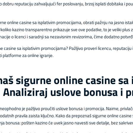
ao dobru reputaciju zahvaljujući fer poslovanju, brzoj isplati dobitaka i
e online casine sa isplativim promocijama, obrati pažnju na jasno istak
Ukoliko kazino transparentno prikazuje sve ove podatke, to je veliki plu
ije o licenci i saradnji sa nezavisnim revizorima, čime dodatno potvrđuj
 casine sa isplativim promocijama? Pažljivo proveri licencu, reputaciju i
ti platforme za online igranje.
aš sigurne online casine sa 
Analiziraj uslove bonusa i 
eophodno je pažljivo proučiti uslove bonusa i promocija. Naime, privlač
je dodatnih pravila zaista ključno. Kako da prepoznaš sigurne online casin
ja bonusa: pošten kazino će uvek jasno navesti sve detalje, bez sakriveni