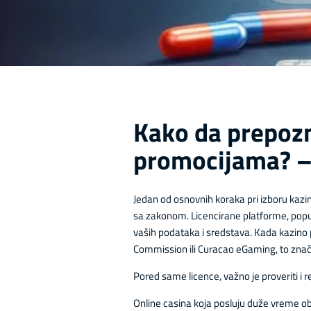
Kako da prepozn
promocijama? – 
Jedan od osnovnih koraka pri izboru kazi
sa zakonom. Licencirane platforme, poput
vaših podataka i sredstava. Kada kazino 
Commission ili Curacao eGaming, to znači 
Pored same licence, važno je proveriti i 
Online casina koja posluju duže vreme obi