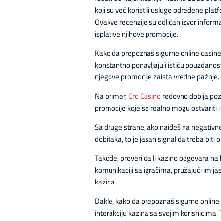
koji su već koristili usluge određene pla
Ovakve recenzije su odličan izvor informac
isplative njihove promocije.
Kako da prepoznaš sigurne online casine 
konstantno ponavljaju i ističu pouzdanos
njegove promocije zaista vredne pažnje.
Na primer,
Cro Casino
redovno dobija pozi
promocije koje se realno mogu ostvariti i 
Sa druge strane, ako naiđeš na negativne
dobitaka, to je jasan signal da treba biti 
Takođe, proveri da li kazino odgovara na 
komunikaciji sa igračima, pružajući im j
kazina.
Dakle, kako da prepoznaš sigurne online c
interakciju kazina sa svojim korisnicima. 