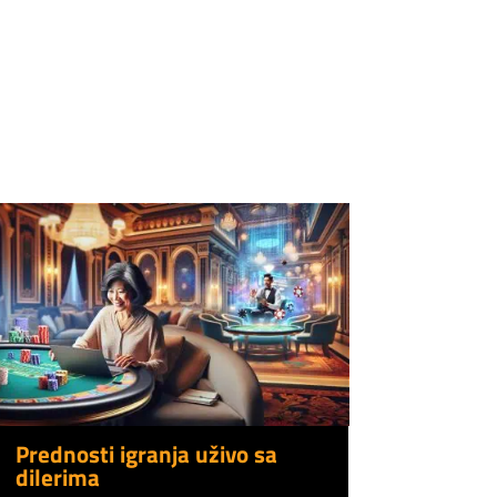
Prednosti igranja uživo sa
dilerima