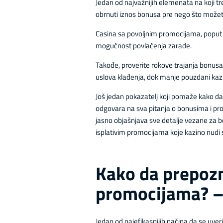
Jedan od najvažnijih elemenata na koji tr
obrnuti iznos bonusa pre nego što možete
Casina sa povoljnim promocijama, poput 
mogućnost povlačenja zarade.
Takođe, proverite rokove trajanja bonusa
uslova klađenja, dok manje pouzdani kazi
Još jedan pokazatelj koji pomaže kako d
odgovara na sva pitanja o bonusima i pro
jasno objašnjava sve detalje vezane za bo
isplativim promocijama koje kazino nudi 
Kako da prepozn
promocijama? – 
Jedan od najefikasnijih načina da se uver