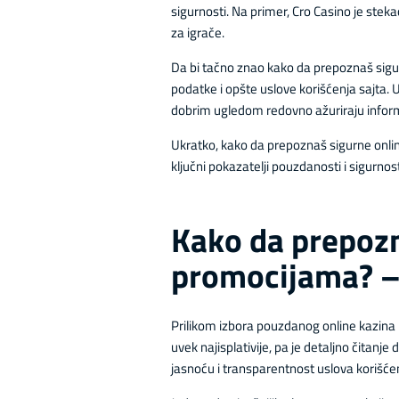
sigurnosti. Na primer, Cro Casino je stek
za igrače.
Da bi tačno znao kako da prepoznaš sigurn
podatke i opšte uslove korišćenja sajta. 
dobrim ugledom redovno ažuriraju informac
Ukratko, kako da prepoznaš sigurne online
ključni pokazatelji pouzdanosti i sigurnos
Kako da prepozn
promocijama? – 
Prilikom izbora pouzdanog online kazina n
uvek najisplativije, pa je detaljno čitan
jasnoću i transparentnost uslova korišćen