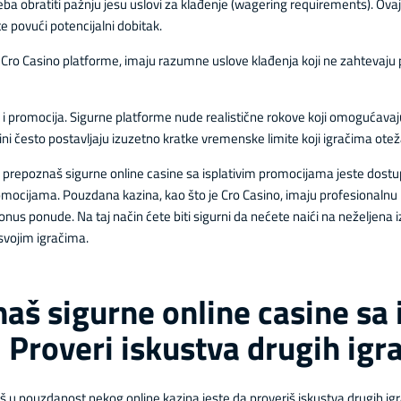
eba obratiti pažnju jesu uslovi za klađenje (wagering requirements). Ova
 povući potencijalni dobitak.
Cro Casino platforme, imaju razumne uslove klađenja koji ne zahtevaju
 i promocija. Sigurne platforme nude realistične rokove koji omogućava
ni često postavljaju izuzetno kratke vremenske limite koji igračima ote
a prepoznaš sigurne online casine sa isplativim promocijama jeste dost
mocijama. Pouzdana kazina, kao što je Cro Casino, imaju profesionalnu k
nus ponude. Na taj način ćete biti sigurni da nećete naići na neželjena i
svojim igračima.
aš sigurne online casine sa 
Proveri iskustva drugih igra
iš u pouzdanost nekog online kazina jeste da proveriš iskustva drugih igra