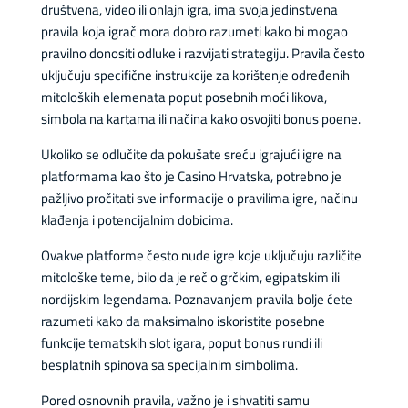
društvena, video ili onlajn igra, ima svoja jedinstvena
pravila koja igrač mora dobro razumeti kako bi mogao
pravilno donositi odluke i razvijati strategiju. Pravila često
uključuju specifične instrukcije za korištenje određenih
mitoloških elemenata poput posebnih moći likova,
simbola na kartama ili načina kako osvojiti bonus poene.
Ukoliko se odlučite da pokušate sreću igrajući igre na
platformama kao što je Casino Hrvatska, potrebno je
pažljivo pročitati sve informacije o pravilima igre, načinu
klađenja i potencijalnim dobicima.
Ovakve platforme često nude igre koje uključuju različite
mitološke teme, bilo da je reč o grčkim, egipatskim ili
nordijskim legendama. Poznavanjem pravila bolje ćete
razumeti kako da maksimalno iskoristite posebne
funkcije tematskih slot igara, poput bonus rundi ili
besplatnih spinova sa specijalnim simbolima.
Pored osnovnih pravila, važno je i shvatiti samu