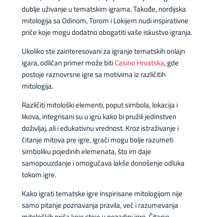
dublje uživanje u tematskim igrama. Takođe, nordijska
mitologija sa Odinom, Torom i Lokijem nudi inspirativne
priče koje mogu dodatno obogatiti vaše iskustvo igranja.
Ukoliko ste zainteresovani za igranje tematskih onlajn
igara, odličan primer može biti
Casino Hrvatska
, gde
postoje raznovrsne igre sa motivima iz različitih
mitologija.
Različiti mitološki elementi, poput simbola, lokacija i
likova, integrisani su u igru kako bi pružili jedinstven
doživljaj, ali i edukativnu vrednost. Kroz istraživanje i
čitanje mitova pre igre, igrači mogu bolje razumeti
simboliku pojedinih elemenata, što im daje
samopouzdanje i omogućava lakše donošenje odluka
tokom igre.
Kako igrati tematske igre inspirisane mitologijom nije
samo pitanje poznavanja pravila, već i razumevanja
mitoloških priča koje stoje u pozadini igre. Čitanje