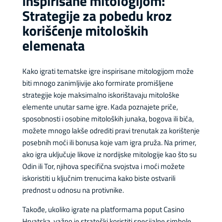
inspirisane mitologijom:
Strategije za pobedu kroz
korišćenje mitoloških
elemenata
Kako igrati tematske igre inspirisane mitologijom može
biti mnogo zanimljivije ako formirate promišljene
strategije koje maksimalno iskorištavaju mitološke
elemente unutar same igre. Kada poznajete priče,
sposobnosti i osobine mitoloških junaka, bogova ili bića,
možete mnogo lakše odrediti pravi trenutak za korištenje
posebnih moći ili bonusa koje vam igra pruža. Na primer,
ako igra uključuje likove iz nordijske mitologije kao što su
Odin ili Tor, njihova specifična svojstva i moći možete
iskoristiti u ključnim trenucima kako biste ostvarili
prednost u odnosu na protivnike.
Takođe, ukoliko igrate na platformama poput Casino
Hrvatska, važno je strateški koristiti specijalne simbole,