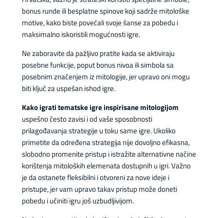
bonus runde ili besplatne spinove koji sadrže mitološke
motive, kako biste povećali svoje šanse za pobedu i
maksimalno iskoristili mogućnosti igre.
Ne zaboravite da pažljivo pratite kada se aktiviraju
posebne funkcije, poput bonus nivoa ili simbola sa
posebnim značenjem iz mitologije, jer upravo oni mogu
biti ključ za uspešan ishod igre.
Kako igrati tematske igre inspirisane mitologijom
uspešno često zavisi i od vaše sposobnosti
prilagođavanja strategije u toku same igre. Ukoliko
primetite da određena strategija nije dovoljno efikasna,
slobodno promenite pristup i istražite alternativne načine
korištenja mitoloških elemenata dostupnih u igri. Važno
je da ostanete fleksibilni i otvoreni za nove ideje i
pristupe, jer vam upravo takav pristup može doneti
pobedu i učiniti igru još uzbudljivijom.