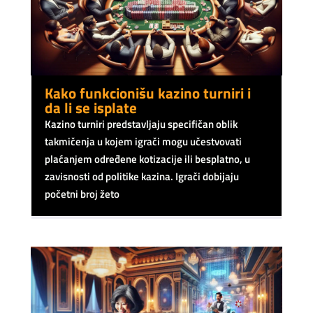
Kako funkcionišu kazino turniri i
da li se isplate
Kazino turniri predstavljaju specifičan oblik
takmičenja u kojem igrači mogu učestvovati
plaćanjem određene kotizacije ili besplatno, u
zavisnosti od politike kazina. Igrači dobijaju
početni broj žeto