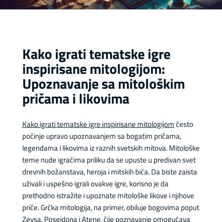
Kako igrati tematske igre
inspirisane mitologijom:
Upoznavanje sa mitološkim
pričama i likovima
Kako igrati tematske igre inspirisane mitologijom
često
počinje upravo upoznavanjem sa bogatim pričama,
legendama i likovima iz raznih svetskih mitova. Mitološke
teme nude igračima priliku da se upuste u predivan svet
drevnih božanstava, heroja i mitskih bića. Da biste zaista
uživali i uspešno igrali ovakve igre, korisno je da
prethodno istražite i upoznate mitološke likove i njihove
priče. Grčka mitologija, na primer, obiluje bogovima poput
Zevsa, Posejdona i Atene, čije poznavanje omogućava