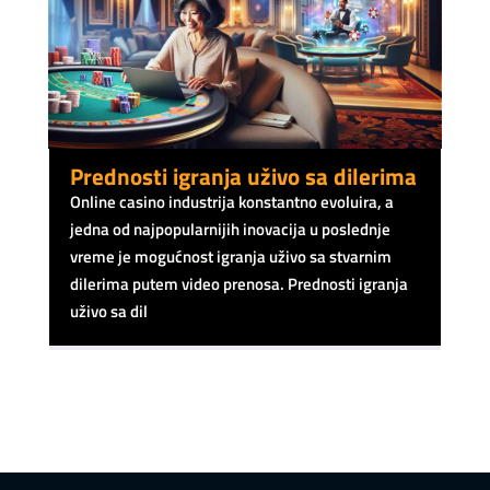
Prednosti igranja uživo sa dilerima
Online casino industrija konstantno evoluira, a
jedna od najpopularnijih inovacija u poslednje
vreme je mogućnost igranja uživo sa stvarnim
dilerima putem video prenosa. Prednosti igranja
uživo sa dil