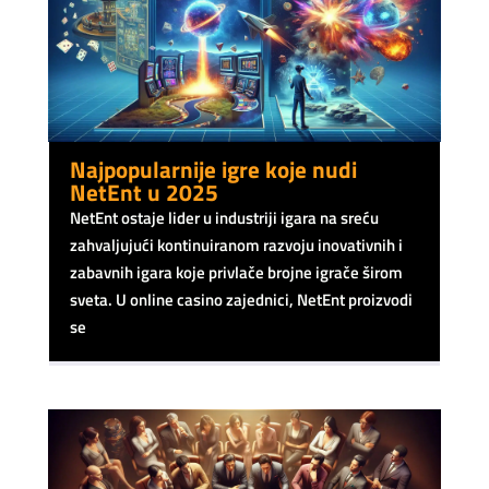
Najpopularnije igre koje nudi
NetEnt u 2025
NetEnt ostaje lider u industriji igara na sreću
zahvaljujući kontinuiranom razvoju inovativnih i
zabavnih igara koje privlače brojne igrače širom
sveta. U online casino zajednici, NetEnt proizvodi
se