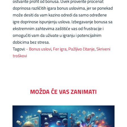
ostvarite profit od bonusa. Uvek proverite procenat
doprinosa različitih igara bonus uslovima, jer se ponekad
može desiti da vam kazino odredi da samo određene
igre doprinose ispunjenju uslova. Izbegavanje bonusa sa
ekstremnim zahtevima zaštitiće vas od frustracije i
omogućiti vam da uživate u igranju i potencijalnim
dobicima bez stresa.
Tagovi:
- Bonus uslovi
,
Fer igra
,
Pažljivo čitanje
,
Skriveni
troškovi
MOŽDA ĆE VAS ZANIMATI