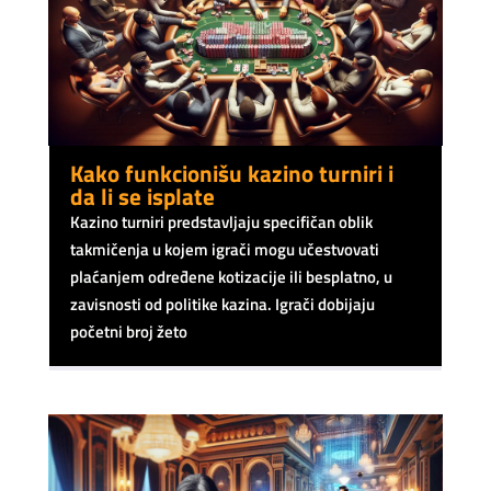
Kako funkcionišu kazino turniri i
da li se isplate
Kazino turniri predstavljaju specifičan oblik
takmičenja u kojem igrači mogu učestvovati
plaćanjem određene kotizacije ili besplatno, u
zavisnosti od politike kazina. Igrači dobijaju
početni broj žeto