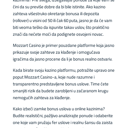
čini da su previše dobre da bi bile istinite. Ako kazino
zahteva višestruko okretanje bonusa ili depozita
(rollover) u visini od 50 ili čak 60 puta, jasno je da će vam
biti veoma teško da ispunite takav uslov, što praktično
znači da nećete moći da podignete osvojeni novac.
Mozzart Casino je primer pouzdane platforme koja jasno
prikazuje svoje zahteve za klađenje i omogućava
igračima da jasno procene da li je bonus realno ostvariv.
Kada birate svoju kazino platformu, potražite upravo one
poput Mozzart Casino-a, koje nude razumne i
transparentno predstavljene bonus uslove. Time ćete
smanjiti rizik da budete zarobljeni u začaranom krugu
nemogućih zahteva za klađenje.
Kako izbeći zamke bonus uslova u online kazinima?
Budite realistični, pažljivo analizirajte ponude i odaberite
one koje vam pružaju fer uslove i realnu šansu da zaista