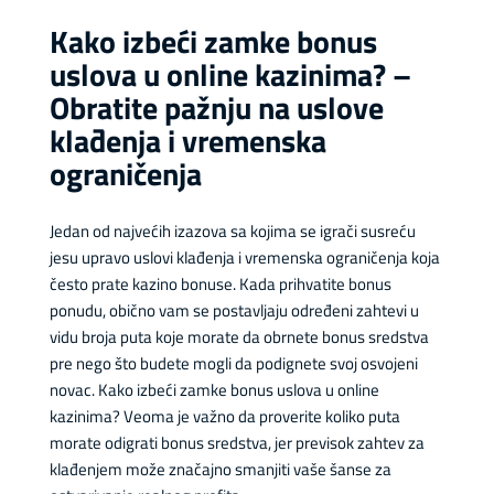
Kako izbeći zamke bonus
uslova u online kazinima? –
Obratite pažnju na uslove
klađenja i vremenska
ograničenja
Jedan od najvećih izazova sa kojima se igrači susreću
jesu upravo uslovi klađenja i vremenska ograničenja koja
često prate kazino bonuse. Kada prihvatite bonus
ponudu, obično vam se postavljaju određeni zahtevi u
vidu broja puta koje morate da obrnete bonus sredstva
pre nego što budete mogli da podignete svoj osvojeni
novac. Kako izbeći zamke bonus uslova u online
kazinima? Veoma je važno da proverite koliko puta
morate odigrati bonus sredstva, jer previsok zahtev za
klađenjem može značajno smanjiti vaše šanse za