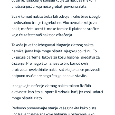
čuvanje. Najbolje je koristiti kutije za nakit sa mekom
unutrašnjošću koja neće grebati površinu zlata.
Svaki komad nakita treba biti odvojen kako bi se izbeglo
međusobno trenje i ogrebotine. Ako nemate kutiju za
nakit, možete koristiti meke torbice ili platnene vrećice
koje će zaštititi vaš nakit od oštećenja.
Takođe je važno izbegavati izlaganje zlatnog nakita
hemikalijama koje mogu oštetiti njegovu površinu. To
uključuje parfeme, lakove za kosu, losione i sredstva za
čišćenje. Pre nego što nanesete bilo koji od ovih
proizvoda, uvek skinite nakit i sačekajte da se proizvodi
potpuno osuše pre nego što ga ponovo stavite.
Izbegavajte nošenje zlatnog nakita tokom fizičkih
aktivnosti kao što su sport ili radovi u kući, jer znoj i udarci
mogu oštetiti zlato.
Redovno proveravajte stanje vašeg nakita kako biste
uočili eventualne znakove habanja ili oštećenja. Ako