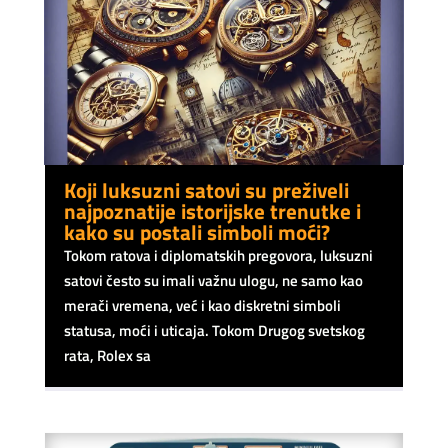
Koji luksuzni satovi su preživeli
najpoznatije istorijske trenutke i
kako su postali simboli moći?
Tokom ratova i diplomatskih pregovora, luksuzni
satovi često su imali važnu ulogu, ne samo kao
merači vremena, već i kao diskretni simboli
statusa, moći i uticaja. Tokom Drugog svetskog
rata, Rolex sa