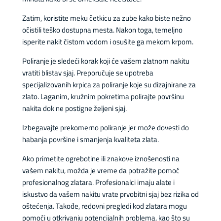
Zatim, koristite meku četkicu za zube kako biste nežno
očistili teško dostupna mesta. Nakon toga, temeljno
isperite nakit čistom vodom i osušite ga mekom krpom.
Poliranje je sledeći korak koji će vašem zlatnom nakitu
vratiti blistav sjaj. Preporučuje se upotreba
specijalizovanih krpica za poliranje koje su dizajnirane za
zlato. Laganim, kružnim pokretima polirajte površinu
nakita dok ne postigne željeni sjaj.
Izbegavajte prekomerno poliranje jer može dovesti do
habanja površine i smanjenja kvaliteta zlata.
Ako primetite ogrebotine ili znakove iznošenosti na
vašem nakitu, možda je vreme da potražite pomoć
profesionalnog zlatara. Profesionalci imaju alate i
iskustvo da vašem nakitu vrate prvobitni sjaj bez rizika od
oštećenja. Takođe, redovni pregledi kod zlatara mogu
pomoći u otkrivanju potencijalnih problema, kao što su