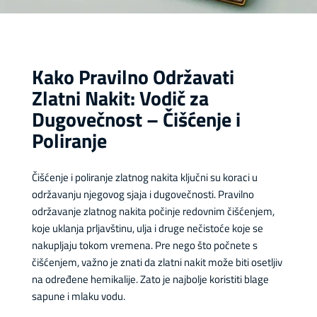
Kako Pravilno Održavati
Zlatni Nakit: Vodič za
Dugovečnost – Čišćenje i
Poliranje
Čišćenje i poliranje zlatnog nakita ključni su koraci u
održavanju njegovog sjaja i dugovečnosti. Pravilno
održavanje zlatnog nakita počinje redovnim čišćenjem,
koje uklanja prljavštinu, ulja i druge nečistoće koje se
nakupljaju tokom vremena. Pre nego što počnete s
čišćenjem, važno je znati da zlatni nakit može biti osetljiv
na određene hemikalije. Zato je najbolje koristiti blage
sapune i mlaku vodu.