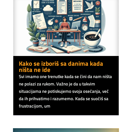
Kako se izboriš sa danima kada
ništa ne ide
Svi imamo one trenutke kada se čini da nam ništa
ne polazi za rukom. Važno je da u takvim
situacijama ne potiskujemo svoja osećanja, već
da ih prihvatimo i razumemo. Kada se suočiš sa
frustracijom, um