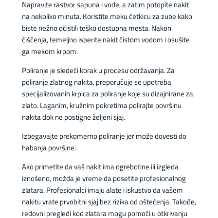
Napravite rastvor sapuna i vode, a zatim potopite nakit
na nekoliko minuta. Koristite meku četkicu za zube kako
biste nežno očistili teško dostupna mesta. Nakon
čišćenja, temeljno isperite nakit čistom vodom i osušite
ga mekom krpom.
Poliranje je sledeći korak u procesu održavanja. Za
poliranje zlatnog nakita, preporučuje se upotreba
specijalizovanih krpica za poliranje koje su dizajnirane za
zlato. Laganim, kružnim pokretima polirajte površinu
nakita dok ne postigne željeni sjaj.
Izbegavajte prekomerno poliranje jer može dovesti do
habanja površine.
Ako primetite da vaš nakit ima ogrebotine ili izgleda
iznošeno, možda je vreme da posetite profesionalnog
zlatara. Profesionalci imaju alate i iskustvo da vašem
nakitu vrate prvobitni sjaj bez rizika od oštećenja. Takođe,
redovni pregledi kod zlatara mogu pomoći u otkrivanju