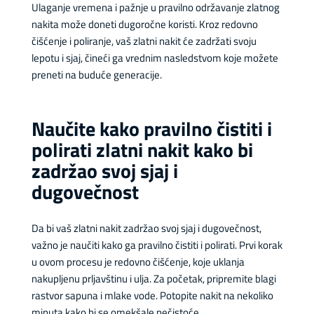
Ulaganje vremena i pažnje u pravilno održavanje zlatnog
nakita može doneti dugoročne koristi. Kroz redovno
čišćenje i poliranje, vaš zlatni nakit će zadržati svoju
lepotu i sjaj, čineći ga vrednim nasledstvom koje možete
preneti na buduće generacije.
Naučite kako pravilno čistiti i
polirati zlatni nakit kako bi
zadržao svoj sjaj i
dugovečnost
Da bi vaš zlatni nakit zadržao svoj sjaj i dugovečnost,
važno je naučiti kako ga pravilno čistiti i polirati. Prvi korak
u ovom procesu je redovno čišćenje, koje uklanja
nakupljenu prljavštinu i ulja. Za početak, pripremite blagi
rastvor sapuna i mlake vode. Potopite nakit na nekoliko
minuta kako bi se omekšale nečistoće.