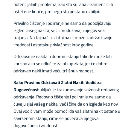
potencijalnih problema, kao što su labavi kamenčići ili
oštećene kopče, pre nego što postanu ozbiljni.
Pravilno čišćenje i poliranje ne samo da poboljšavaju
izgled vašeg nakita, već i produžavaju njegov vek
trajanja. Na taj način, zlatni nakit može zadržati svoju
vrednost i estetsku privlačnost kroz godine.
Održavanje nakita u dobrom stanju takođe može biti
korisno ako se odlučite za otkup zlata, jer će dobro
održavan nakit imati veću tržišnu vrednost.
Kako Pravilno Održavati Zlatni Nakit: Vodič za
Dugovečnost
uključuje i razumevanje važnosti redovnog
održavanja. Redovno čišćenje i poliranje ne samo da
čuvaju sjaj vašeg nakita, već i čine da on izgleda kao nov.
Ovaj vodič vam može pomoći da vaš zlatni nakit ostane u
savršenom stanju, čime se povećava njegova
dugovečnost i vrednost.