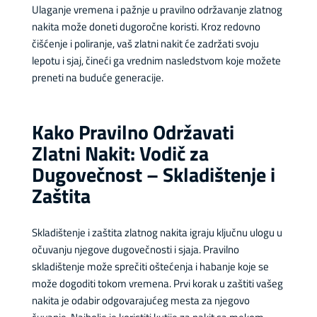
Ulaganje vremena i pažnje u pravilno održavanje zlatnog
nakita može doneti dugoročne koristi. Kroz redovno
čišćenje i poliranje, vaš zlatni nakit će zadržati svoju
lepotu i sjaj, čineći ga vrednim nasledstvom koje možete
preneti na buduće generacije.
Kako Pravilno Održavati
Zlatni Nakit: Vodič za
Dugovečnost – Skladištenje i
Zaštita
Skladištenje i zaštita zlatnog nakita igraju ključnu ulogu u
očuvanju njegove dugovečnosti i sjaja. Pravilno
skladištenje može sprečiti oštećenja i habanje koje se
može dogoditi tokom vremena. Prvi korak u zaštiti vašeg
nakita je odabir odgovarajućeg mesta za njegovo