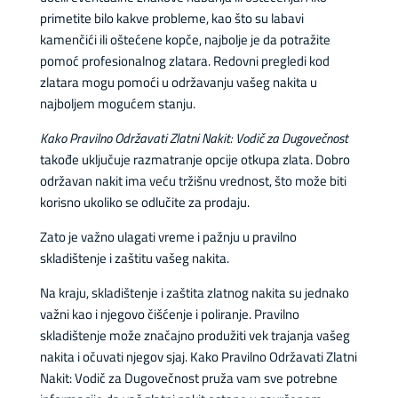
primetite bilo kakve probleme, kao što su labavi
kamenčići ili oštećene kopče, najbolje je da potražite
pomoć profesionalnog zlatara. Redovni pregledi kod
zlatara mogu pomoći u održavanju vašeg nakita u
najboljem mogućem stanju.
Kako Pravilno Održavati Zlatni Nakit: Vodič za Dugovečnost
takođe uključuje razmatranje opcije otkupa zlata. Dobro
održavan nakit ima veću tržišnu vrednost, što može biti
korisno ukoliko se odlučite za prodaju.
Zato je važno ulagati vreme i pažnju u pravilno
skladištenje i zaštitu vašeg nakita.
Na kraju, skladištenje i zaštita zlatnog nakita su jednako
važni kao i njegovo čišćenje i poliranje. Pravilno
skladištenje može značajno produžiti vek trajanja vašeg
nakita i očuvati njegov sjaj. Kako Pravilno Održavati Zlatni
Nakit: Vodič za Dugovečnost pruža vam sve potrebne