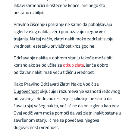
labavi kamenčići ili oštećene kopče, pre nego što
postanu ozbiljni.
Pravilno čišćenje i poliranje ne samo da poboljšavaju
izgled vašeg nakita, već i produžavaju njegov vek
trajanja. Na taj način, zlatni nakit može zadržati svoju
vrednost i estetsku privlačnost kroz godine.
Održavanje nakita u dobrom stanju takođe može biti
korisno ako se odlučite za
otkup zlata
, jer će dobro
održavan nakit imati veću tržišnu vrednost.
Kako Pravilno Održavati Zlatni Nakit: Vodič za
Dugovečnost
uključuje i razumevanje važnosti redovnog
održavanja. Redovno čišćenje i poliranje ne samo da
čuvaju sjaj vašeg nakita, već i čine da on izgleda kao nov.
Ovaj vodič vam može pomoći da vaš zlatni nakit ostane u
savršenom stanju, čime se povećava njegova
dugovečnost i vrednost.