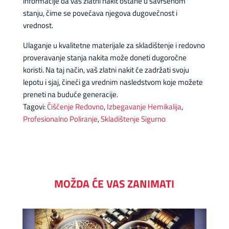
informacije da vaš zlatni nakit ostane u savršenom
stanju, čime se povećava njegova dugovečnost i
vrednost.
Ulaganje u kvalitetne materijale za skladištenje i redovno
proveravanje stanja nakita može doneti dugoročne
koristi. Na taj način, vaš zlatni nakit će zadržati svoju
lepotu i sjaj, čineći ga vrednim nasledstvom koje možete
preneti na buduće generacije.
Tagovi:
Čišćenje Redovno
,
Izbegavanje Hemikalija
,
Profesionalno Poliranje
,
Skladištenje Sigurno
MOŽDA ĆE VAS ZANIMATI