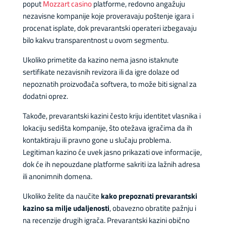
poput
Mozzart casino
platforme, redovno angažuju
nezavisne kompanije koje proveravaju poštenje igara i
procenat isplate, dok prevarantski operateri izbegavaju
bilo kakvu transparentnost u ovom segmentu.
Ukoliko primetite da kazino nema jasno istaknute
sertifikate nezavisnih revizora ili da igre dolaze od
nepoznatih proizvođača softvera, to može biti signal za
dodatni oprez.
Takođe, prevarantski kazini često kriju identitet vlasnika i
lokaciju sedišta kompanije, što otežava igračima da ih
kontaktiraju ili pravno gone u slučaju problema.
Legitiman kazino će uvek jasno prikazati ove informacije,
dok će ih nepouzdane platforme sakriti iza lažnih adresa
ili anonimnih domena.
Ukoliko želite da naučite
kako prepoznati prevarantski
kazino sa milje udaljenosti
, obavezno obratite pažnju i
na recenzije drugih igrača. Prevarantski kazini obično