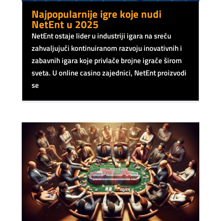
Najpopularnije igre koje nudi
NetEnt u 2025
NetEnt ostaje lider u industriji igara na sreću
zahvaljujući kontinuiranom razvoju inovativnih i
zabavnih igara koje privlače brojne igrače širom
sveta. U online casino zajednici, NetEnt proizvodi
se