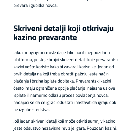
prevara i gubitka novca.
Skriveni detalji koji otkrivaju
kazino prevarante
Iako mnogi igrači misle da je lako uočiti nepouzdanu
platformu, postoje brojni skriveni detalji koje prevarantski
kazini vešto koriste kako bi zavarali korisnike. Jedan od
prvih detalja na koji treba obratiti pažnju jeste način
plaćanja i brzina isplate dobitaka. Prevarantski kazini
često imaju ograničene opcije plaćanja, nejasne uslove
isplate ili namerno odlažu proces povlačenja novca,
nadajući se da će igrači odustati i nastaviti da igraju dok
ne izgube sredstva.
Još jedan skriveni detalj koji može otkriti sumnjiv kazino
jeste odsustvo nezavisne revizije igara. Pouzdani kazini,