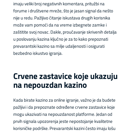
imaju veliki broj negativnih komentara, pritužbi na
forume i društvene mreže, što je jasan signal da nešto
nije u redu. Pažljivo čitanje iskustava drugih korisnika
može vam pomoći da na vreme izbegnete zamke i
zaštitite svoj novac. Dakle, proučavanje skrivenih detalja
u poslovanju kazina ključno je za to kako prepoznati
prevarantski kazino sa milje udaljenosti i osigurati
bezbedno iskustvo igranja.
Crvene zastavice koje ukazuju
na nepouzdan kazino
Kada birate kazino za online igranje, važno je da budete
pažljivi i da prepoznate određene crvene zastavice koje
mogu ukazivati na nepouzdanost platforme. Jedan od
prvih signala upozorenja jeste nepostojanje kvalitetne
korisničke podrške. Prevarantski kazini često imaju lošu