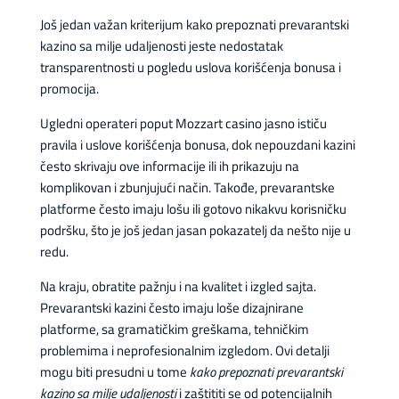
Još jedan važan kriterijum kako prepoznati prevarantski
kazino sa milje udaljenosti jeste nedostatak
transparentnosti u pogledu uslova korišćenja bonusa i
promocija.
Ugledni operateri poput Mozzart casino jasno ističu
pravila i uslove korišćenja bonusa, dok nepouzdani kazini
često skrivaju ove informacije ili ih prikazuju na
komplikovan i zbunjujući način. Takođe, prevarantske
platforme često imaju lošu ili gotovo nikakvu korisničku
podršku, što je još jedan jasan pokazatelj da nešto nije u
redu.
Na kraju, obratite pažnju i na kvalitet i izgled sajta.
Prevarantski kazini često imaju loše dizajnirane
platforme, sa gramatičkim greškama, tehničkim
problemima i neprofesionalnim izgledom. Ovi detalji
mogu biti presudni u tome
kako prepoznati prevarantski
kazino sa milje udaljenosti
i zaštititi se od potencijalnih