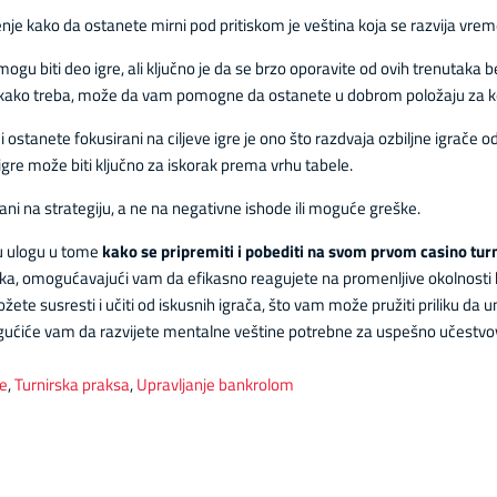
nje kako da ostanete mirni pod pritiskom je veština koja se razvija vr
 mogu biti deo igre, ali ključno je da se brzo oporavite od ovih trenuta
idu kako treba, može da vam pomogne da ostanete u dobrom položaju za
i ostanete fokusirani na ciljeve igre je ono što razdvaja ozbiljne igrače o
re može biti ključno za iskorak prema vrhu tabele.
rani na strategiju, a ne na negativne ishode ili moguće greške.
iku ulogu u tome
kako se pripremiti i pobediti na svom prvom casino tur
ka, omogućavajući vam da efikasno reagujete na promenljive okolnosti ko
žete susresti i učiti od iskusnih igrača, što vam može pružiti priliku da 
gućiće vam da razvijete mentalne veštine potrebne za uspešno učestvo
re
,
Turnirska praksa
,
Upravljanje bankrolom