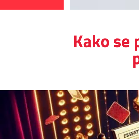
Kako se p