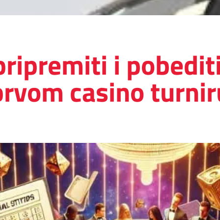
ripremiti i pobedi
prvom casino turnir