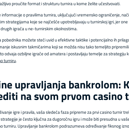
ljivo proučite format i strukturu turnira u kome želite učestvovati.
 informacije o pravilima turnira, uključujući vremensko ograničenje, nači
im strategijama koje se najčešće upotrebljavaju u turnirskoj igri, jer one
iv drugih igrača u ne-turnirskim okolnostima.
 pobednika možete steći uvid u efektivne taktike i potencijalno ih prilag
manje iskusnim takmičarima koji se možda nisu tako temeljito pripremili.
što odvaja ozbiljne igrače od amatera i postavljaju temelje za strategi
o turniru
.
tine upravljanja bankrolom: 
bediti na svom prvom casino 
živanje igre i pravila, vaša sledeća faza pripreme za prvi casino turnir tr
trategije je često ključna za dugoročnu igru i može biti presudna u va
o turniru. Upravljanje bankrolom podrazumeva određivanje fiksnog iznosa 