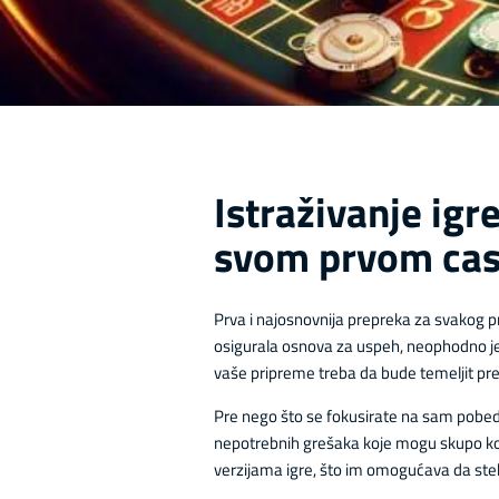
Istraživanje igre
svom prvom cas
Prva i najosnovnija prepreka za svakog pr
osigurala osnova za uspeh, neophodno je p
vaše pripreme treba da bude temeljit pregl
Pre nego što se fokusirate na sam pobedn
nepotrebnih grešaka koje mogu skupo košta
verzijama igre, što im omogućava da stek