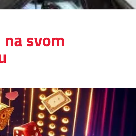
ti na svom
u