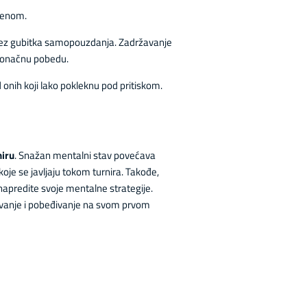
emenom.
ka bez gubitka samopouzdanja. Zadržavanje
 konačnu pobedu.
d onih koji lako pokleknu pod pritiskom.
niru
. Snažan mentalni stav povećava
je se javljaju tokom turnira. Takođe,
unapredite svoje mentalne strategije.
vanje i pobeđivanje na svom prvom