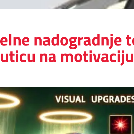
elne nadogradnje 
uticu na motivaciju