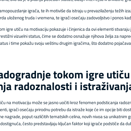
opouzdanje igrača, te ih motiviše da istraju u prevazilaženju težih izaz
da uloženog truda i vremena, te igrači osećaju zadovoljstvo i ponos kad
igre utiču na motivaciju pokazuje i činjenica da ovi elementi stvaraju 
restižni vizuelni status, čime se dodatno osnažuje njihova želja za napr
ni status i time pokažu svoju veštinu drugim igračima, što dodatno pojačava 
adogradnje tokom igre utiču
a radoznalosti i istraživanj
ču na motivaciju može se jasno uočiti kroz fenomen podsticanja radoznal
nti, igrači osećaju prirodnu potrebu da istraže koje će im opcije biti do
e nagrade, poput različitih tematskih celina, novih nivoa sa unikatnim gr
ostignuća, često predstavljaju ključan faktor koji igrače podstiče da dubl