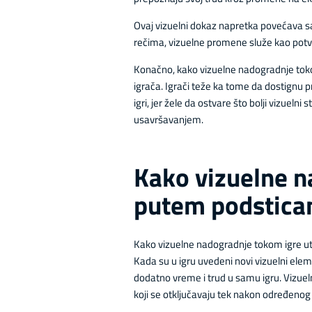
Ovaj vizuelni dokaz napretka povećava sam
rečima, vizuelne promene služe kao potvr
Konačno, kako vizuelne nadogradnje tokom 
igrača. Igrači teže ka tome da dostignu p
igri, jer žele da ostvare što bolji vizuel
usavršavanjem.
Kako vizuelne n
putem podsticanj
Kako vizuelne nadogradnje tokom igre uti
Kada su u igru uvedeni novi vizuelni eleme
dodatno vreme i trud u samu igru. Vizueln
koji se otključavaju tek nakon određenog d