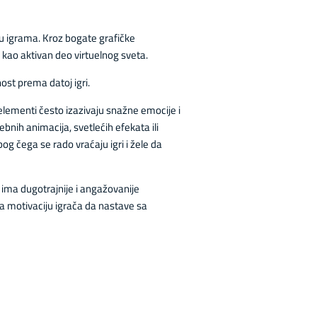
 u igrama. Kroz bogate grafičke
e kao aktivan deo virtuelnog sveta.
ost prema datoj igri.
elementi često izazivaju snažne emocije i
bnih animacija, svetlećih efekata ili
g čega se rado vraćaju igri i žele da
 ima dugotrajnije i angažovanije
a motivaciju igrača da nastave sa