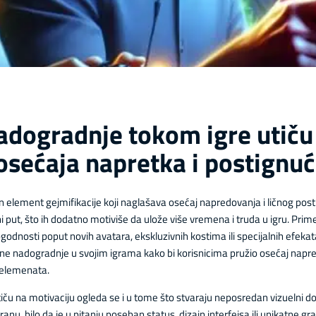
adogradnje tokom igre utiču
osećaja napretka i postignu
 element gejmifikacije koji naglašava osećaj napredovanja i ličnog pos
ni put, što ih dodatno motiviše da ulože više vremena i truda u igru. Pri
godnosti poput novih avatara, ekskluzivnih kostima ili specijalnih efekat
elne nadogradnje u svojim igrama kako bi korisnicima pružio osećaj napre
h elemenata.
u na motivaciju ogleda se i u tome što stvaraju neposredan vizuelni doka
u, bilo da je u pitanju poseban status, dizajn interfejsa ili unikatne gra