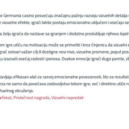
 je Germania casino posvećuju značajnu pažnju razvoju vizuelnih detalja
e vizuelne efekte, igrači lakše postaju emocionalno uključeni i osećaju s
lju igrača da nastave sa igranjem i dodatno produbljuje njihovu lojaln
igre utiču na motivaciju može se primetiti i kroz činjenicu da vizuelni 
ač ostvari važan cilj ili dostigne novi nivo, vizuelne promene, poput pose
 izazvati osećaj radosti i ponosa. Ovakve emocije igrači dugo pamte, zbo
avljaju efikasan alat za razvoj emocionalne povezanosti, što za rezultat
za ne samo da povećava zadovoljstvo tokom igre, već i direktno utiče n
rtuelnog okruženja.
 efekat
,
Privlačnost nagrada
,
Vizuelni napredak