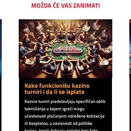
MOŽDA ĆE VAS ZANIMATI
Kako funkcionišu kazino
turniri i da li se isplate
Kazino turniri predstavljaju specifičan oblik
takmičenja u kojem igrači mogu
učestvovati plaćanjem određene kotizacije
ili besplatno, u zavisnosti od politike
kazina. Igrači dobijaju početni broj žeto