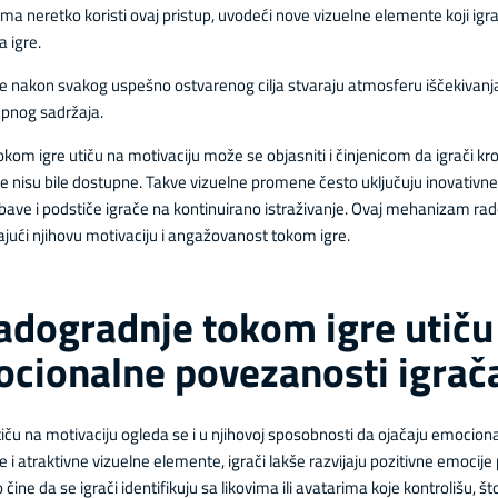
ma neretko koristi ovaj pristup, uvodeći nove vizuelne elemente koji igr
a igre.
 nakon svakog uspešno ostvarenog cilja stvaraju atmosferu iščekivanja 
upnog sadržaja.
om igre utiču na motivaciju može se objasniti i činjenicom da igrači kr
anije nisu bile dostupne. Takve vizuelne promene često uključuju inovativne
abave i podstiče igrače na kontinuirano istraživanje. Ovaj mehanizam rad
jući njihovu motivaciju i angažovanost tokom igre.
adogradnje tokom igre utiču
ocionalne povezanosti igrač
ču na motivaciju ogleda se i u njihovoj sposobnosti da ojačaju emocion
 i atraktivne vizuelne elemente, igrači lakše razvijaju pozitivne emocije
ine da se igrači identifikuju sa likovima ili avatarima koje kontrolišu, š