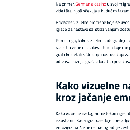
Na primer,
Germania casino
u svojim igra
videli šta ih još očekuje u budućim fazam
Privlačne vizuelne promene koje se uvode
igrače da nastave sa istraživanjem dost
Pored toga, kako vizuelne nadogradnje tok
različitih vizuelnih stilova i tema koje r
grafičke detalje, što doprinosi osećaju z
održava pažnju igrača, dodatno povećava
Kako vizuelne n
kroz jačanje em
Kako vizuelne nadogradnje tokom igre uti
iskustvom. Kada igra poseduje upečatljive
entuzijazma. Vizuelne nadogradnje često č