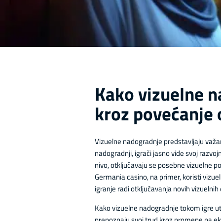
Kako vizuelne n
kroz povećanje 
Vizuelne nadogradnje predstavljaju važan
nadogradnji, igrači jasno vide svoj razvoj
nivo, otključavaju se posebne vizuelne po
Germania casino, na primer, koristi vizu
igranje radi otključavanja novih vizuelni
Kako vizuelne nadogradnje tokom igre utič
prepoznaju svoj trud kroz promene na ekran