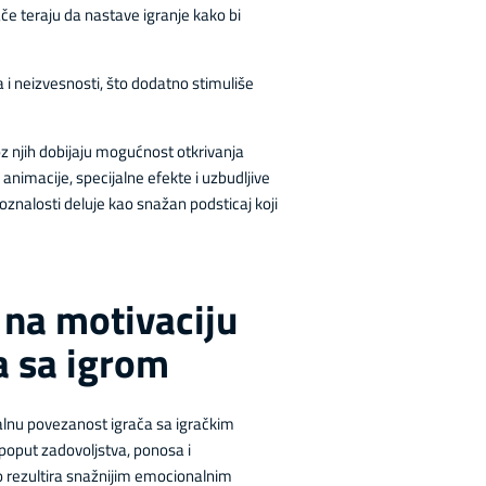
ače teraju da nastave igranje kako bi
i neizvesnosti, što dodatno stimuliše
oz njih dobijaju mogućnost otkrivanja
 animacije, specijalne efekte i uzbudljive
oznalosti deluje kao snažan podsticaj koji
 na motivaciju
a sa igrom
alnu povezanost igrača sa igračkim
 poput zadovoljstva, ponosa i
to rezultira snažnijim emocionalnim