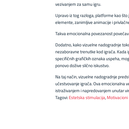
vezivanjem za samu igru.
Upravo iz tog razloga, platforme kao što
elemente, zanimljive animacije i privlačn
Takva emocionalna povezanost povećava že
Dodatno, kako vizuelne nadogradnje tokom 
nezaboravne trenutke kod igrača. Kada igr
specifičnih grafičkih oznaka uspeha, mogu
ponovo dožive slično iskustvo.
Na taj način, vizuelne nadogradnje predst
učestvovanje igrača. Ova emocionalna ve
istraživanjem i napredovanjem unutar vi
Tagovi:
Estetska stimulacija
,
Motivacioni