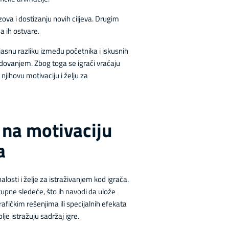
ova i dostizanju novih ciljeva. Drugim
a ih ostvare.
jasnu razliku između početnika i iskusnih
edovanjem. Zbog toga se igrači vraćaju
njihovu motivaciju i želju za
 na motivaciju
a
osti i želje za istraživanjem kod igrača.
stupne sledeće, što ih navodi da ulože
afičkim rešenjima ili specijalnih efekata
je istražuju sadržaj igre.