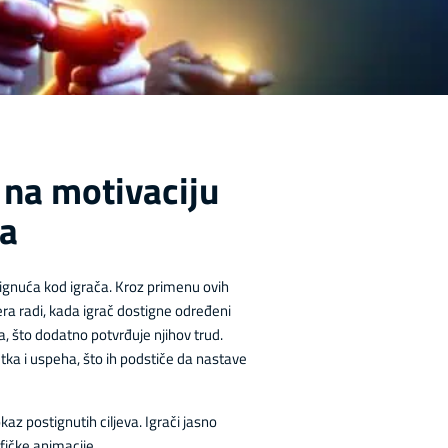
 na motivaciju
ća
tignuća kod igrača. Kroz primenu ovih
mera radi, kada igrač dostigne određeni
a, što dodatno potvrđuje njihov trud.
tka i uspeha, što ih podstiče da nastave
z postignutih ciljeva. Igrači jasno
fičke animacije.