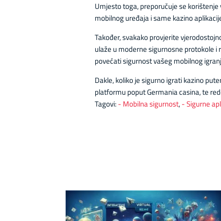
Umjesto toga, preporučuje se korištenje 
mobilnog uređaja i same kazino aplikacije
Također, svakako provjerite vjerodostojno
ulaže u moderne sigurnosne protokole i r
povećati sigurnost vašeg mobilnog igranj
Dakle, koliko je sigurno igrati kazino put
platformu poput Germania casina, te redov
Tagovi:
- Mobilna sigurnost
,
- Sigurne apl