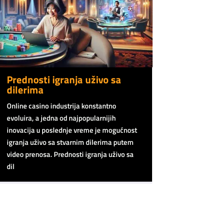
Prednosti igranja uživo sa
dilerima
Online casino industrija konstantno
evoluira, a jedna od najpopularnijih
inovacija u poslednje vreme je mogućnost
igranja uživo sa stvarnim dilerima putem
video prenosa. Prednosti igranja uživo sa
dil