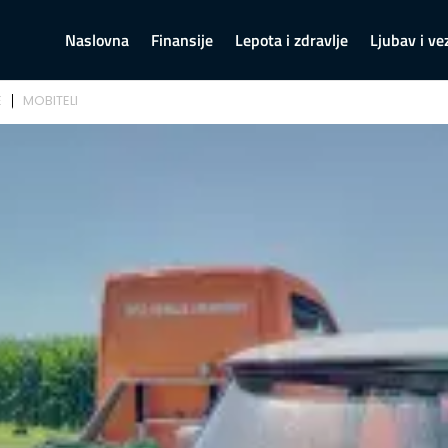
Naslovna
Finansije
Lepota i zdravlje
Ljubav i ve