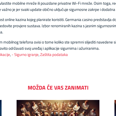
vlastite mobilne mreže ili pouzdane privatne Wi-Fi mreže. Osim toga, r
 važno je jer svaki update obično uključuje sigurnosne zakrpe i dodatna 
st online kazina kojeg planirate koristiti. Germania casino predstavlja
edovite provjere sustava. Izbor renomiranih kazina s jasnim sigurnosnim
a.
em mobilnog telefona ovisi o tome koliko ste spremni slijediti navedene s
ito održavati svoj uređaj i aplikacije sigurnima i ažuriranima.
ikacije
,
- Sigurno igranje
,
Zaštita podataka
MOŽDA ĆE VAS ZANIMATI