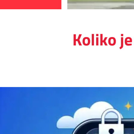
Koliko j