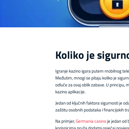
Koliko je sigur
Igranje kazino igara putem mobilnog tele
Međutim, mnogi se pitaju koliko je sigurno 
odluče za ovaj oblik zabave. U principu, m
kazino aplikacije.
Jedan od ključnih faktora sigurnosti je o
zaštitu osobnih podataka i financijskih tr
Na primjer,
Germania casino
je jedan od 
korisnicima pruža dodatni osjećaj povjere