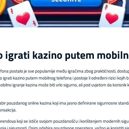
no igrati kazino putem mobil
fona postalo je sve popularnije među igračima zbog praktičnosti, dostupn
igrati kazino putem mobilnog telefona i postoje li određeni rizici kojih bi i
obilno igranje kazina može biti vrlo sigurno, ali pod uvjetom da korisnik k
dabir pouzdanog online kazina koji ima jasno definirane sigurnosne standa
ansakcija.
brendova koji se ističe svojom pouzdanošću i korištenjem modernih sigu
nja i sigurnosti. Osim odabira pouzdanog operatera, važno je koristiti si