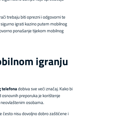
ači trebaju biti oprezni i odgovorni te
 je sigurno igrati kazino putem mobilnog
dgovorno ponašanje tijekom mobilnog
obilnom igranju
g telefona
dobiva sve veći značaj. Kako bi
od osnovnih preporuka je korištenje
unu neovlaštenim osobama.
ne često nisu dovoljno dobro zaštićene i