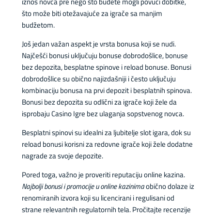
iznos novca pre nego što budete mogli povući dobitke,
što može biti otežavajuće za igrače sa manjim
budžetom.
Još jedan važan aspekt je vrsta bonusa koji se nudi.
Najčešći bonusi uključuju bonuse dobrodošlice, bonuse
bez depozita, besplatne spinove i reload bonuse. Bonusi
dobrodošlice su obično najizdašniji i često uključuju
kombinaciju bonusa na prvi depozit i besplatnih spinova.
Bonusi bez depozita su odlični za igrače koji žele da
isprobaju Casino Igre bez ulaganja sopstvenog novca.
Besplatni spinovi su idealni za ljubitelje slot igara, dok su
reload bonusi korisni za redovne igrače koji žele dodatne
nagrade za svoje depozite.
Pored toga, važno je proveriti reputaciju online kazina.
Najbolji bonusi i promocije u online kazinima
obično dolaze iz
renomiranih izvora koji su licencirani i regulisani od
strane relevantnih regulatornih tela. Pročitajte recenzije