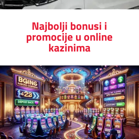
Najbolji bonusi i
promocije u online
kazinima