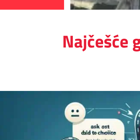
Najčešće g