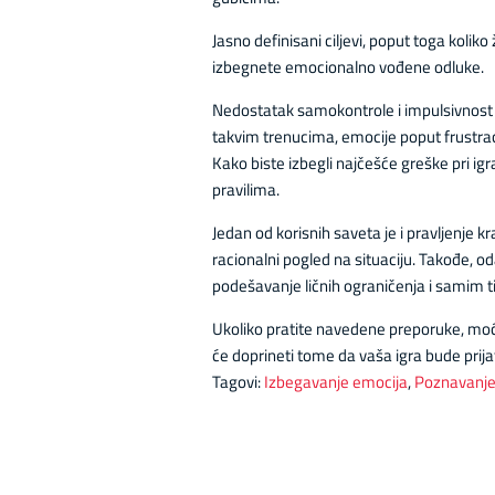
Jasno definisani ciljevi, poput toga koliko
izbegnete emocionalno vođene odluke.
Nedostatak samokontrole i impulsivnost n
takvim trenucima, emocije poput frustrac
Kako biste izbegli najčešće greške pri igr
pravilima.
Jedan od korisnih saveta je i pravljenje
racionalni pogled na situaciju. Takođe, o
podešavanje ličnih ograničenja i samim 
Ukoliko pratite navedene preporuke, moći
će doprineti tome da vaša igra bude prijat
Tagovi:
Izbegavanje emocija
,
Poznavanje 