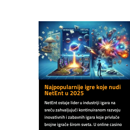
Najpopularnije igre koje nudi
NetEnt u 2025
NetEnt ostaje lider u industriji igara na
sreću zahvaljujući kontinuiranom razvoju
inovativnih i zabavnih igara koje privlače
brojne igrače širom sveta. U online casino