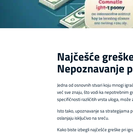
Najčešće greške 
Nepoznavanje pra
Jedna od osnovnih stvari koju mnogi igrač
već sve znaju, što vodi ka nepotrebnim g
specifičnosti različitih vrsta uloga, može
Isto tako, upoznavanje sa strategijama 
oslanjaju isključivo na sreću.
Kako biste izbegli najčešće greške pri i