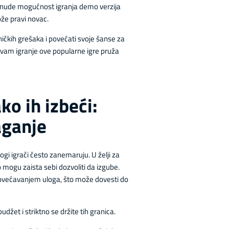
ino, nude mogućnost igranja demo verzija
ože pravi novac.
ničkih grešaka i povećati svoje šanse za
 vam igranje ove popularne igre pruža
ko ih izbeći:
aganje
gi igrači često zanemaruju. U želji za
mogu zaista sebi dozvoliti da izgube.
povećavanjem uloga, što može dovesti do
udžet i striktno se držite tih granica.