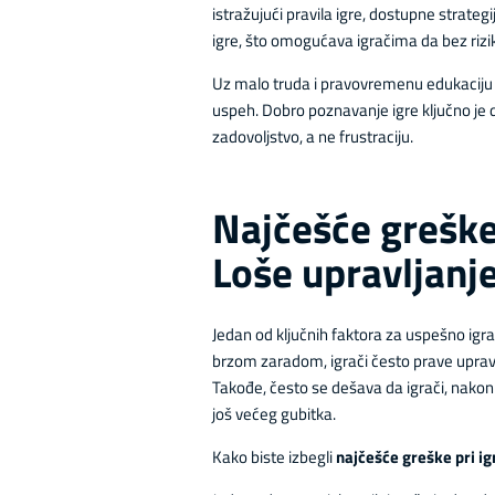
istražujući pravila igre, dostupne strateg
igre, što omogućava igračima da bez rizika
Uz malo truda i pravovremenu edukaciju o 
uspeh. Dobro poznavanje igre ključno je
zadovoljstvo, a ne frustraciju.
Najčešće greške 
Loše upravljanj
Jedan od ključnih faktora za uspešno igr
brzom zaradom, igrači često prave upravo
Takođe, često se dešava da igrači, nako
još većeg gubitka.
Kako biste izbegli
najčešće greške pri igr