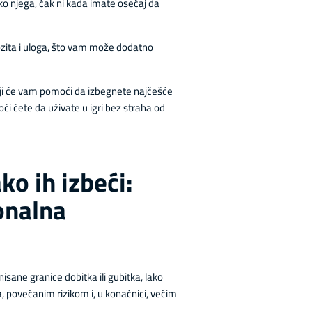
reko njega, čak ni kada imate osećaj da
zita i uloga, što vam može dodatno
koji će vam pomoći da izbegnete najčešće
moći ćete da uživate u igri bez straha od
ko ih izbeći:
ionalna
isane granice dobitka ili gubitka, lako
 povećanim rizikom i, u konačnici, većim