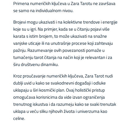
Primena numeričkih ključeva u Zara Tarotu ne završava
se samo na individualnom nivou.
Brojevi mogu ukazivati i na kolektivne trendove i energije
koje su u igri. Na primjer, kada se u čitanju pojavi više
karata s istim brojem, to može ukazivati na snažne
vanjske uticaje ili na unutrašnje procese koji zahtevaju
pažnju. Razumevanje ovih povezanosti pomaže u
tumačenju tarot čitanja na način koji je relevantan i za
širu društvenu dinamiku.
Kroz proučavanje numeričkih ključeva, Zara Tarot nudi
dublji uvid u kako se svakodnevni događaji i odluke
uklapaju u širi kosmički plan. Ovaj holistički pristup
omogućava korisnicima da vide izvan ograničenja
trenutnog iskustva i da razumeju kako se svaki trenutak
uklapa u veću sliku njihovih života i univerzuma kao
celine.