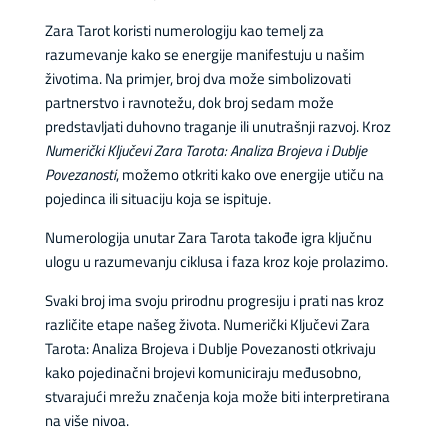
Zara Tarot koristi numerologiju kao temelj za
razumevanje kako se energije manifestuju u našim
životima. Na primjer, broj dva može simbolizovati
partnerstvo i ravnotežu, dok broj sedam može
predstavljati duhovno traganje ili unutrašnji razvoj. Kroz
Numerički Ključevi Zara Tarota: Analiza Brojeva i Dublje
Povezanosti
, možemo otkriti kako ove energije utiču na
pojedinca ili situaciju koja se ispituje.
Numerologija unutar Zara Tarota takođe igra ključnu
ulogu u razumevanju ciklusa i faza kroz koje prolazimo.
Svaki broj ima svoju prirodnu progresiju i prati nas kroz
različite etape našeg života. Numerički Ključevi Zara
Tarota: Analiza Brojeva i Dublje Povezanosti otkrivaju
kako pojedinačni brojevi komuniciraju međusobno,
stvarajući mrežu značenja koja može biti interpretirana
na više nivoa.