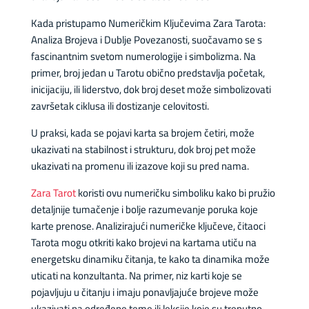
Kada pristupamo Numeričkim Ključevima Zara Tarota:
Analiza Brojeva i Dublje Povezanosti, suočavamo se s
fascinantnim svetom numerologije i simbolizma. Na
primer, broj jedan u Tarotu obično predstavlja početak,
inicijaciju, ili liderstvo, dok broj deset može simbolizovati
završetak ciklusa ili dostizanje celovitosti.
U praksi, kada se pojavi karta sa brojem četiri, može
ukazivati na stabilnost i strukturu, dok broj pet može
ukazivati na promenu ili izazove koji su pred nama.
Zara Tarot
koristi ovu numeričku simboliku kako bi pružio
detaljnije tumačenje i bolje razumevanje poruka koje
karte prenose. Analizirajući numeričke ključeve, čitaoci
Tarota mogu otkriti kako brojevi na kartama utiču na
energetsku dinamiku čitanja, te kako ta dinamika može
uticati na konzultanta. Na primer, niz karti koje se
pojavljuju u čitanju i imaju ponavljajuće brojeve može
ukazivati na određene teme ili lekcije koje su trenutno