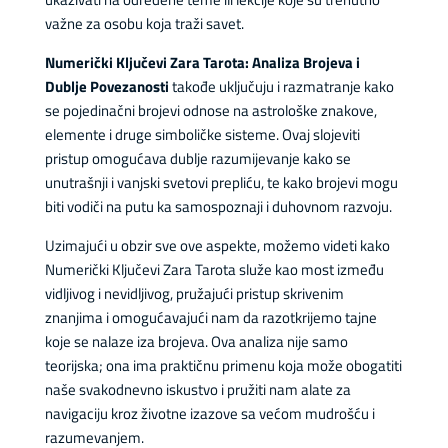
važne za osobu koja traži savet.
Numerički Ključevi Zara Tarota: Analiza Brojeva i
Dublje Povezanosti
takođe uključuju i razmatranje kako
se pojedinačni brojevi odnose na astrološke znakove,
elemente i druge simboličke sisteme. Ovaj slojeviti
pristup omogućava dublje razumijevanje kako se
unutrašnji i vanjski svetovi prepliću, te kako brojevi mogu
biti vodiči na putu ka samospoznaji i duhovnom razvoju.
Uzimajući u obzir sve ove aspekte, možemo videti kako
Numerički Ključevi Zara Tarota služe kao most između
vidljivog i nevidljivog, pružajući pristup skrivenim
znanjima i omogućavajući nam da razotkrijemo tajne
koje se nalaze iza brojeva. Ova analiza nije samo
teorijska; ona ima praktičnu primenu koja može obogatiti
naše svakodnevno iskustvo i pružiti nam alate za
navigaciju kroz životne izazove sa većom mudrošću i
razumevanjem.