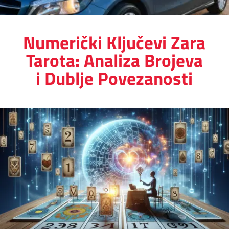
Numerički Ključevi Zara
Tarota: Analiza Brojeva
i Dublje Povezanosti