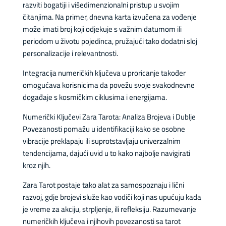
razviti bogatiji i višedimenzionalni pristup u svojim
čitanjima. Na primer, dnevna karta izvučena za vođenje
može imati broj koji odjekuje s važnim datumom ili
periodom u životu pojedinca, pružajući tako dodatni sloj
personalizacije i relevantnosti.
Integracija numeričkih ključeva u proricanje također
omogućava korisnicima da povežu svoje svakodnevne
događaje s kosmičkim ciklusima i energijama.
Numerički Ključevi Zara Tarota: Analiza Brojeva i Dublje
Povezanosti pomažu u identifikaciji kako se osobne
vibracije preklapaju ili suprotstavljaju univerzalnim
tendencijama, dajući uvid u to kako najbolje navigirati
kroz njih.
Zara Tarot postaje tako alat za samospoznaju i lični
razvoj, gdje brojevi služe kao vodiči koji nas upućuju kada
je vreme za akciju, strpljenje, ili refleksiju. Razumevanje
numeričkih ključeva i njihovih povezanosti sa tarot