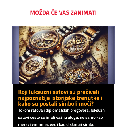
MOŽDA ĆE VAS ZANIMATI
Koji luksuzni satovi su preživeli
najpoznatije istorijske trenutke i
kako su postali simboli moći?
Tokom ratova i diplomatskih pregovora, luksuzni
satovi često su imali važnu ulogu, ne samo kao
merači vremena, već i kao diskretni simboli