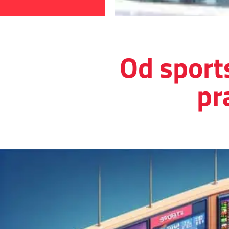
Od sport
pr