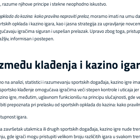
, razume njihove principe i stekne neophodno iskustvo.
opklada do kazina: kako pravilno napraviti prelaz
, moramo imati na umu da
skih opklada i kazino igara, kao i jasna strategija za upravljanje novc
ućavaju igračima siguran i uspešan prelazak. Upravo zbog toga, pristup
ažljiv, informisan i postepen.
između klađenja i kazino iga
na analizi, statistici i razumevanju sportskih događaja, kazino igre imaj
, sportsko klađenje omogućava igračima veći stepen kontrole i uticaja j
zino igre, međutim, uglavnom funkcionišu na principu slučajnosti, gde ve
ti prepoznata pri prelasku od sportskih opklada do kazina: kako pravilno
stupnost igara.
završetak utakmica ili drugih sportskih događaja, kazino igre nude trenut
ju, gde igrači mogu pristupiti velikom broju različitih igara u svakom trenu