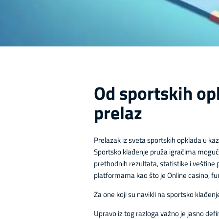
Od sportskih op
prelaz
Prelazak iz sveta sportskih opklada u ka
Sportsko klađenje pruža igračima mogućno
prethodnih rezultata, statistike i veštine
platformama kao što je Online casino, fu
Za one koji su navikli na sportsko klađen
Upravo iz tog razloga važno je jasno defi