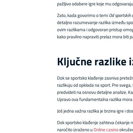
pažljivo odabere igre koje mu odgovaraju
Zato, kada govorimo o temi
Od sportskih 
detaljno razumevanje razlika između sport
ovim razlikama i odgovoran pristup omog
kako pravilno napraviti prelaz mora biti p
Ključne razlike 
Dok se sportsko klađenje zasniva pretežno 
razlikuju od opklada na sport. Pre svega
predvideti na osnovu detaljne analize. Ka
Upravo ova fundamentalna razlika mora bi
Još jedna važna razlika je brzina igre i do
Dok sportsko klađenje zahteva čekanje na 
naročito izraženo u
Online casino
okružen