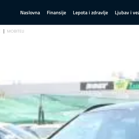
Naslovna
Finansije
Lepota i zdravlje
Ljubav i ve