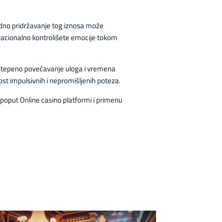
ledno pridržavanje tog iznosa može
a racionalno kontrolišete emocije tokom
 postepeno povećavanje uloga i vremena
st impulsivnih i nepromišljenih poteza.
 poput Online casino platformi i primenu