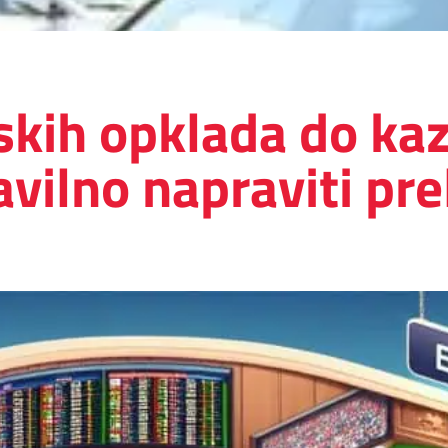
skih opklada do kaz
avilno napraviti pre