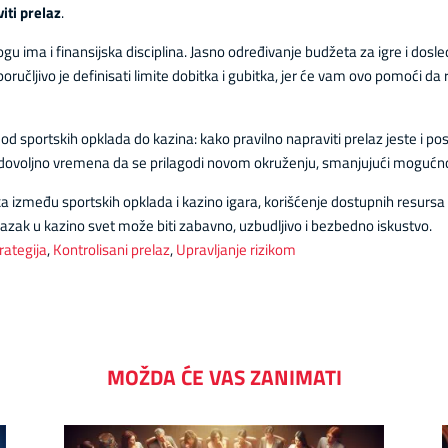
iti prelaz
.
gu ima i finansijska disciplina. Jasno određivanje budžeta za igre i dos
oručljivo je definisati limite dobitka i gubitka, jer će vam ovo pomoći d
u od sportskih opklada do kazina: kako pravilno napraviti prelaz jeste i
a dovoljno vremena da se prilagodi novom okruženju, smanjujući mogućno
ka između sportskih opklada i kazino igara, korišćenje dostupnih resursa
lazak u kazino svet može biti zabavno, uzbudljivo i bezbedno iskustvo.
rategija
,
Kontrolisani prelaz
,
Upravljanje rizikom
MOŽDA ĆE VAS ZANIMATI