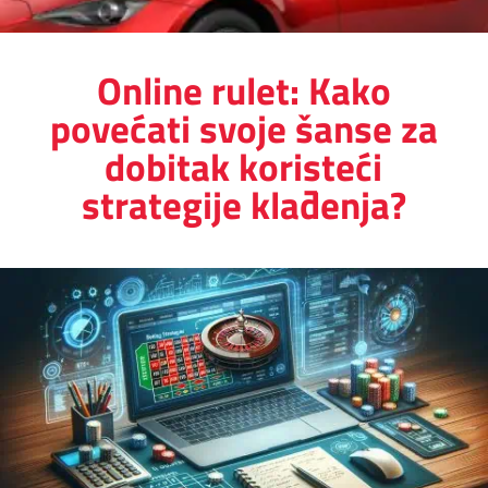
Online rulet: Kako
povećati svoje šanse za
dobitak koristeći
strategije klađenja?