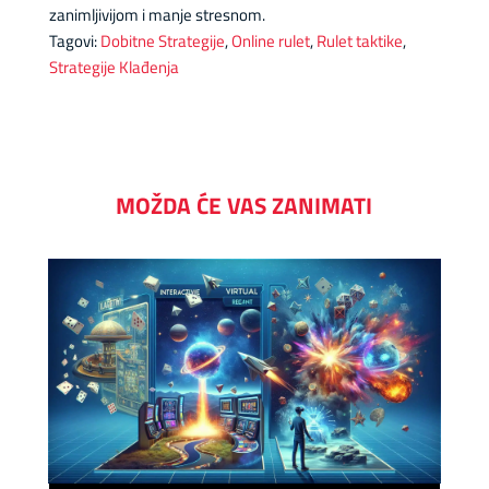
zanimljivijom i manje stresnom.
Tagovi:
Dobitne Strategije
,
Online rulet
,
Rulet taktike
,
Strategije Klađenja
MOŽDA ĆE VAS ZANIMATI