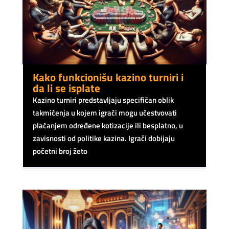
Kako funkcionišu kazino turniri i
da li se isplate
Kazino turniri predstavljaju specifičan oblik
takmičenja u kojem igrači mogu učestvovati
plaćanjem određene kotizacije ili besplatno, u
zavisnosti od politike kazina. Igrači dobijaju
početni broj žeto