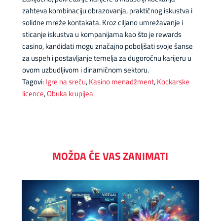
zahteva kombinaciju obrazovanja, praktičnog iskustva i
solidne mreže kontakata. Kroz ciljano umrežavanje i
sticanje iskustva u kompanijama kao što je rewards
casino, kandidati mogu značajno poboljšati svoje šanse
za uspeh i postavljanje temelja za dugoročnu karijeru u
ovom uzbudljivom i dinamičnom sektoru.
Tagovi:
Igre na sreću
,
Kasino menadžment
,
Kockarske
licence
,
Obuka krupijea
MOŽDA ĆE VAS ZANIMATI