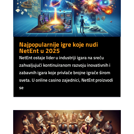
Najpopularnije igre koje nudi
NetEnt u 2025
NetEnt ostaje lider u industriji igara na sreću
zahvaljujući kontinuiranom razvoju inovativnih i
zabavnih igara koje privlače brojne igrače širom
sveta. U online casino zajednici, NetEnt proizvodi
se