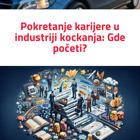
Pokretanje karijere u
industriji kockanja: Gde
početi?