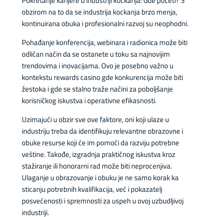
Pokretanje karijere u industriji kockanja: Gde početi? S
obzirom na to da se industrija kockanja brzo menja,
kontinuirana obuka i profesionalni razvoj su neophodni.
Pohađanje konferencija, webinara i radionica može biti
odličan način da se ostanete u toku sa najnovijim
trendovima i inovacijama. Ovo je posebno važno u
kontekstu rewards casino gde konkurencija može biti
žestoka i gde se stalno traže načini za poboljšanje
korisničkog iskustva i operativne efikasnosti.
Uzimajući u obzir sve ove faktore, oni koji ulaze u
industriju treba da identifikuju relevantne obrazovne i
obuke resurse koji će im pomoći da razviju potrebne
veštine. Takođe, izgradnja praktičnog iskustva kroz
stažiranje ili honorarni rad može biti neprocenjiva.
Ulaganje u obrazovanje i obuku je ne samo korak ka
sticanju potrebnih kvalifikacija, već i pokazatelj
posvećenosti i spremnosti za uspeh u ovoj uzbudljivoj
industriji.