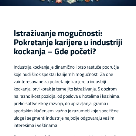
Istraživanje mogućnosti:
Pokretanje karijere u industriji
kockanja – Gde početi?
Industrija kockanja je dinamično i brzo rastuće područje
koje nudi širok spektar karijernih mogućnosti. Za one
zainteresovane za pokretanje karijere u industriji
kockanja, prvi korak je temeljito istraživanje. S obzirom
na raznolikost pozicija, od poslova u hotelima i kazinima,
preko softverskog razvoja, do upravljanja igrama i
sportskim klađenjem, važno je razumeti koje specifične
uloge i segmenti industrije najbolje odgovaraju vašim
interesima i veštinama.