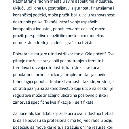
Razmatranje radnih mesta u svim aspektima industrije,
uključujući i one u ugostiteljstvu, sigurnosti, finansijama i
korisničkoj podršci, može pružiti bolji uvid u raznovrsnost
dostupnih prilika. Takođe, istraživanje uspešnih
kompanija u industriji, poput ‘rewards casino’, može
pružiti perspektivu o različitim poslovnim modelima i
onome što određuje vodeće igrače na tržištu.
Pokretanje karijere u industriji kockanja: Gde početi? Ovo
pitanje može se razjasniti posmatranjem trenutnih
trendova i razvoja u industriji, kao što su rastuća
popularnost online kockanja i implementacija novih
tehnologija poput virtualne stvarnosti. Takođe, vredno je
obratiti pažnju na zakonodavstvo koje utiče na sektor, jer
regulativa može značajno uticati na poslovne prilike i
zahtevati specifične kvalifikacije ili sertifikate.
Za početak, kandidati koji žele ući u ovu industriju trebali
bi da se povežu sa profesionalcima koji već rade u polju,
posećuju sajmove karijera, i istražuju online resurse koji