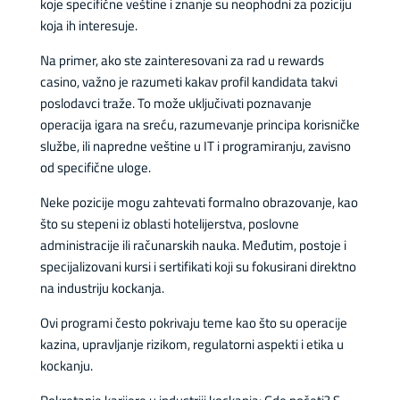
koje specifične veštine i znanje su neophodni za poziciju
koja ih interesuje.
Na primer, ako ste zainteresovani za rad u rewards
casino, važno je razumeti kakav profil kandidata takvi
poslodavci traže. To može uključivati poznavanje
operacija igara na sreću, razumevanje principa korisničke
službe, ili napredne veštine u IT i programiranju, zavisno
od specifične uloge.
Neke pozicije mogu zahtevati formalno obrazovanje, kao
što su stepeni iz oblasti hotelijerstva, poslovne
administracije ili računarskih nauka. Međutim, postoje i
specijalizovani kursi i sertifikati koji su fokusirani direktno
na industriju kockanja.
Ovi programi često pokrivaju teme kao što su operacije
kazina, upravljanje rizikom, regulatorni aspekti i etika u
kockanju.