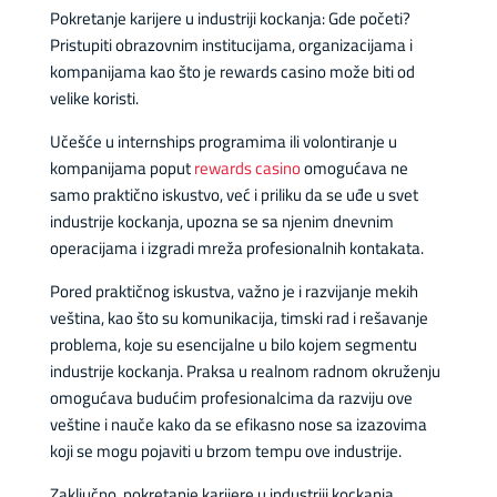
Pokretanje karijere u industriji kockanja: Gde početi?
Pristupiti obrazovnim institucijama, organizacijama i
kompanijama kao što je rewards casino može biti od
velike koristi.
Učešće u internships programima ili volontiranje u
kompanijama poput
rewards casino
omogućava ne
samo praktično iskustvo, već i priliku da se uđe u svet
industrije kockanja, upozna se sa njenim dnevnim
operacijama i izgradi mreža profesionalnih kontakata.
Pored praktičnog iskustva, važno je i razvijanje mekih
veština, kao što su komunikacija, timski rad i rešavanje
problema, koje su esencijalne u bilo kojem segmentu
industrije kockanja. Praksa u realnom radnom okruženju
omogućava budućim profesionalcima da razviju ove
veštine i nauče kako da se efikasno nose sa izazovima
koji se mogu pojaviti u brzom tempu ove industrije.
Zaključno, pokretanje karijere u industriji kockanja