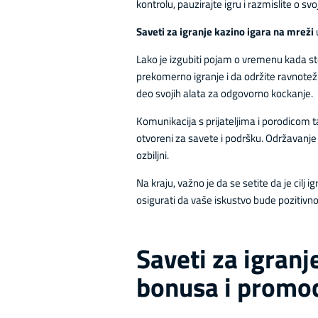
kontrolu, pauzirajte igru i razmislite o s
Saveti za igranje kazino igara na mreži
Lako je izgubiti pojam o vremenu kada s
prekomerno igranje i da održite ravnote
deo svojih alata za odgovorno kockanje.
Komunikacija s prijateljima i porodicom
otvoreni za savete i podršku. Održavanj
ozbiljni.
Na kraju, važno je da se setite da je cil
osigurati da vaše iskustvo bude pozitivn
Saveti za igranj
bonusa i promoc