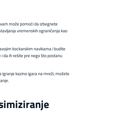
Ovo vam može pomoći da izbegnete
stavljanja vremenskih ograničenja kao
 svojim kockarskim navikama i budite
 da ih rešite pre nego što postanu
za igranje kazino igara na mreži, možete
anje.
simiziranje