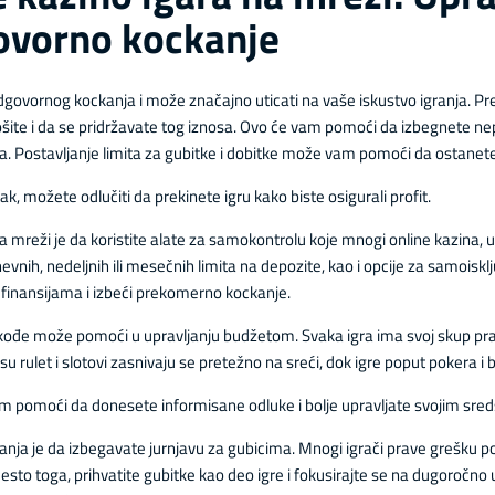
ovorno kockanje
dgovornog kockanja i može značajno uticati na vaše iskustvo igranja. Pr
ošite i da se pridržavate tog iznosa. Ovo će vam pomoći da izbegnete nep
 Postavljanje limita za gubitke i dobitke može vam pomoći da ostanete 
, možete odlučiti da prekinete igru kako biste osigurali profit.
a mreži je da koristite alate za samokontrolu koje mnogi online kazina, uk
nevnih, nedeljnih ili mesečnih limita na depozite, kao i opcije za samois
m finansijama i izbeći prekomerno kockanje.
kođe može pomoći u upravljanju budžetom. Svaka igra ima svoj skup prav
su rulet i slotovi zasnivaju se pretežno na sreći, dok igre poput pokera i 
pomoći da donesete informisane odluke i bolje upravljate svojim sred
ja je da izbegavate jurnjavu za gubicima. Mnogi igrači prave grešku po
sto toga, prihvatite gubitke kao deo igre i fokusirajte se na dugoročno 