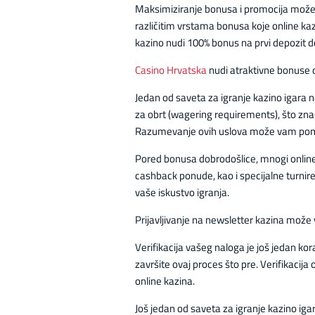
Maksimiziranje bonusa i promocija može z
različitim vrstama bonusa koje online kaz
kazino nudi 100% bonus na prvi depozit d
Casino Hrvatska
nudi atraktivne bonuse d
Jedan od saveta za igranje kazino igara 
za obrt (wagering requirements), što zn
Razumevanje ovih uslova može vam pomoć
Pored bonusa dobrodošlice, mnogi online
cashback ponude, kao i specijalne turni
vaše iskustvo igranja.
Prijavljivanje na newsletter kazina može
Verifikacija vašeg naloga je još jedan ko
završite ovaj proces što pre. Verifikacija
online kazina.
Još jedan od saveta za igranje kazino iga