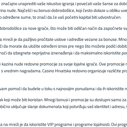
načajno unaprediti vaše iskustvo igranja i povećati vaše šanse za dobit
ina nude. Najčešći su bonusi dobrodošlice, koji često dolaze u obliku uv
o određene sume, to znači da će vaš početni kapital biti udvostručen.
obrodošlice za nove igrače, što može biti odličan način da započnete s
na mreži je da pažljivo pročitate uslove i odredbe vezane za bonuse. M
ači da morate da uložite određeni iznos pre nego što možete podići dob
i da izbegnete neprijatna iznenađenja i da maksimalno iskoristite p
 kazina nude redovne promocije za svoje lojalne igrače. Ove promocije 
re s vrednim nagradama. Casino Hrvatska redovno organizuje različite p
 vam pomoći da budete u toku s najnovijim ponudama i da ih iskoristite 
rak koji može biti koristan. Mnogi bonusi i promocije su dostupni samo za
 obično uključuje slanje dokumenata koji potvrđuju vaš identitet i adresu
ra na mreži je da iskoristite VIP programe i programe lojalnosti. Ovi pr