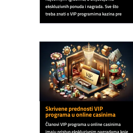
ekskluzivnih ponuda i nagrada. Sve što
treba znati o VIP programima kazina pre
Skrivene prednosti VIP
programa u online casinima
Članovi VIP programa u online casinima
imaju pristup ekskluzivnim nagradama koje