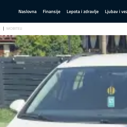
Naslovna
Finansije
Lepota i zdravlje
Ljubav i ve