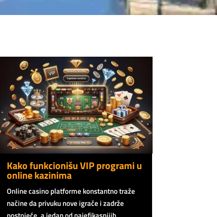
Kako funkcionišu VIP programi u
online kazinima
Online casino platforme konstantno traže
načine da privuku nove igrače i zadrže
postojeće, a jedan od najefikasnijih