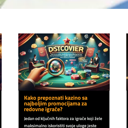
Kako prepoznati kazino sa
najboljim promocijama za
redovne igrače?
Jedan od ključnih faktora za igrače koji žele
maksimalno iskoristiti svoje uloge jeste