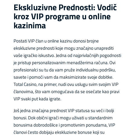
Ekskluzivne Prednosti: Vodič
kroz VIP programe u online
kazinima
Postati VIP član u online kazinu donosi brojne
ekskluzivne prednosti koje mogu značajno unaprediti
vaše igračko iskustvo. Jedna od najprivlačnijih pogodnosti
je pristup personalizovanim menadžerima računa. Ovi
profesionalci su tu da vam pruže individualnu podršku,
savete i pomoći vam da maksimizirate svoje dobitke.
Total Casino, na primer, nudi ovu uslugu svim svojim VIP
članovima, što vam omogućava da se osećate kao pravi
VIP svaki put kada igrate.
Još jedna značajna prednost VIP statusa su veći i bolji
bonusi. Dok obični igrači mogu uživati u standardnim
bonusima dobrodošlice i promotivnim ponudama, VIP
članovi često dobijaju ekskluzivne bonuse koji su