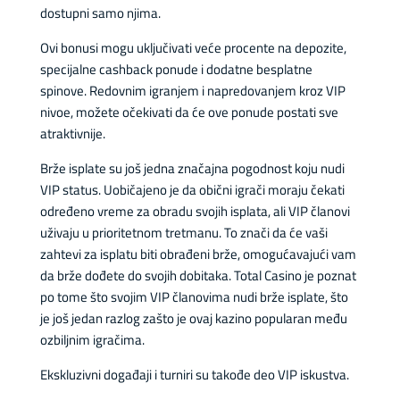
dostupni samo njima.
Ovi bonusi mogu uključivati veće procente na depozite,
specijalne cashback ponude i dodatne besplatne
spinove. Redovnim igranjem i napredovanjem kroz VIP
nivoe, možete očekivati da će ove ponude postati sve
atraktivnije.
Brže isplate su još jedna značajna pogodnost koju nudi
VIP status. Uobičajeno je da obični igrači moraju čekati
određeno vreme za obradu svojih isplata, ali VIP članovi
uživaju u prioritetnom tretmanu. To znači da će vaši
zahtevi za isplatu biti obrađeni brže, omogućavajući vam
da brže dođete do svojih dobitaka. Total Casino je poznat
po tome što svojim VIP članovima nudi brže isplate, što
je još jedan razlog zašto je ovaj kazino popularan među
ozbiljnim igračima.
Ekskluzivni događaji i turniri su takođe deo VIP iskustva.