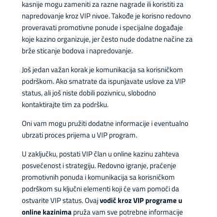
kasnije mogu zameniti za razne nagrade ili koristiti za
napredovanje kroz VIP nivoe. Takođe je korisno redovno
proveravati promotivne ponude i specijalne događaje
koje kazino organizuje, jer često nude dodatne načine za
brže sticanje bodova i napredovanje.
Još jedan važan korak je komunikacija sa korisničkom
podrškom. Ako smatrate da ispunjavate uslove za VIP
status, ali još niste dobili pozivnicu, slobodno
kontaktirajte tim za podršku.
Oni vam mogu pružiti dodatne informacije i eventualno
ubrzati proces prijema u VIP program.
U zaključku, postati VIP član u online kazinu zahteva
posvećenost i strategiju. Redovno igranje, praćenje
promotivnih ponuda i komunikacija sa korisničkom
podrškom su ključni elementi koji će vam pomoći da
ostvarite VIP status. Ovaj
vodič kroz VIP programe u
online kazinima
pruža vam sve potrebne informacije