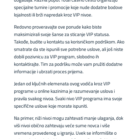
specijalne turnire i promocije koje nude dodatne bodove
lojalnosti ili brži napredak kroz VIP nivoe.
Redovno proveravajte ove ponude kako biste
maksimizirali svoje šanse za sticanje VIP statusa.
Takođe, budite u kontaktu sa korisničkom podrškom. Ako
smatrate da ste ispunili sve potrebne uslove, ali još niste
dobili pozivnicu za VIP program, slobodno ih
kontaktirajte. Tim za podršku može vam pružiti dodatne
informacije i ubrzati proces prijema.
Jedan od ključnih elemenata ovog vodiča kroz VIP
programe u online kazinima je razumevanje uslova i
pravila svakog nivoa. Svaki nivo VIP programa ima svoje
specifične uslove koje morate ispuniti.
Na primer, niži nivoi mogu zahtevati manje ulaganja, dok
viši nivoi obično zahtevaju veće sume novca i više
vremena provedenog u igranju. Uvek se informišite o