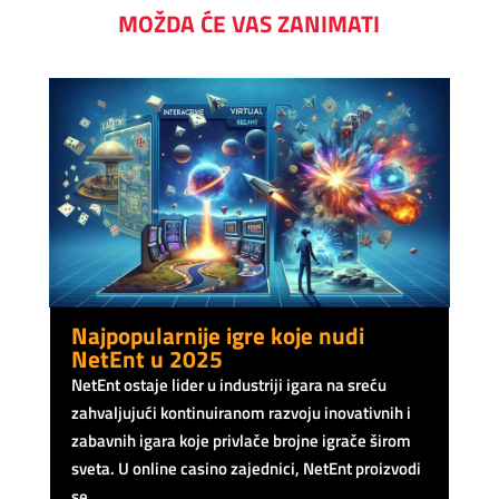
MOŽDA ĆE VAS ZANIMATI
Najpopularnije igre koje nudi
NetEnt u 2025
NetEnt ostaje lider u industriji igara na sreću
zahvaljujući kontinuiranom razvoju inovativnih i
zabavnih igara koje privlače brojne igrače širom
sveta. U online casino zajednici, NetEnt proizvodi
se