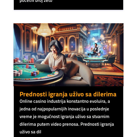
početni broj žeto
Prednosti igranja uživo sa dilerima
Online casino industrija konstantno evoluira, a
jedna od najpopularnijih inovacija u poslednje
vreme je mogućnost igranja uživo sa stvarnim
dilerima putem video prenosa. Prednosti igranja
uživo sa dil