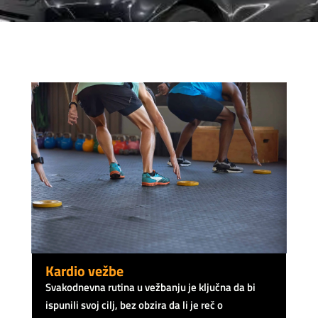
Kardio vežbe
Svakodnevna rutina u vežbanju je ključna da bi
ispunili svoj cilj, bez obzira da li je reč o