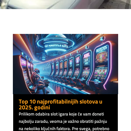
Top 10 najprofitabilnijih slotova u
2025. godini
Prilikom odabira slot igara koje će vam doneti
najbolju zaradu, veoma je važno obratiti pažnju
na nekoliko ključnih faktora. Pre svega, potrebno