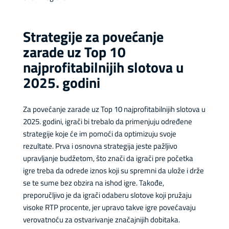
Strategije za povećanje
zarade uz Top 10
najprofitabilnijih slotova u
2025. godini
Za povećanje zarade uz Top 10 najprofitabilnijih slotova u
2025. godini, igrači bi trebalo da primenjuju određene
strategije koje će im pomoći da optimizuju svoje
rezultate. Prva i osnovna strategija jeste pažljivo
upravljanje budžetom, što znači da igrači pre početka
igre treba da odrede iznos koji su spremni da ulože i drže
se te sume bez obzira na ishod igre. Takođe,
preporučljivo je da igrači odaberu slotove koji pružaju
visoke RTP procente, jer upravo takve igre povećavaju
verovatnoću za ostvarivanje značajnijih dobitaka.