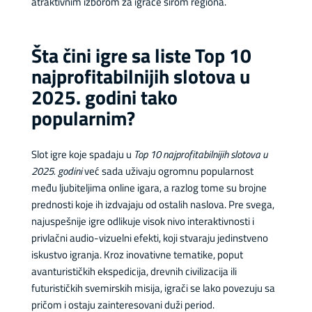
atraktivnim izborom za igrače širom regiona.
Šta čini igre sa liste Top 10
najprofitabilnijih slotova u
2025. godini tako
popularnim?
Slot igre koje spadaju u
Top 10 najprofitabilnijih slotova u
2025. godini
već sada uživaju ogromnu popularnost
među ljubiteljima online igara, a razlog tome su brojne
prednosti koje ih izdvajaju od ostalih naslova. Pre svega,
najuspešnije igre odlikuje visok nivo interaktivnosti i
privlačni audio-vizuelni efekti, koji stvaraju jedinstveno
iskustvo igranja. Kroz inovativne tematike, poput
avanturističkih ekspedicija, drevnih civilizacija ili
futurističkih svemirskih misija, igrači se lako povezuju sa
pričom i ostaju zainteresovani duži period.