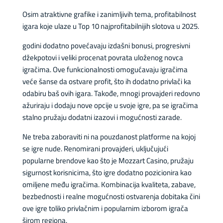
Osim atraktivne grafike i zanimljivih tema, profitabilnost
igara koje ulaze u Top 10 najprofitabilnijih slotova u 2025.
godini dodatno povećavaju izdašni bonusi, progresivni
džekpotovi i veliki procenat povrata uloženog novca
igračima. Ove funkcionalnosti omogućavaju igračima
veće šanse da ostvare profit, što ih dodatno privlači ka
odabiru baš ovih igara. Takođe, mnogi provajderi redovno
ažuriraju i dodaju nove opcije u svoje igre, pa se igračima
stalno pružaju dodatni izazovi i mogućnosti zarade.
Ne treba zaboraviti ni na pouzdanost platforme na kojoj
se igre nude. Renomirani provajderi, uključujući
popularne brendove kao što je Mozzart Casino, pružaju
sigurnost korisnicima, što igre dodatno pozicionira kao
omiljene među igračima. Kombinacija kvaliteta, zabave,
bezbednosti i realne mogućnosti ostvarenja dobitaka čini
ove igre toliko privlačnim i popularnim izborom igrača
širom regiona.