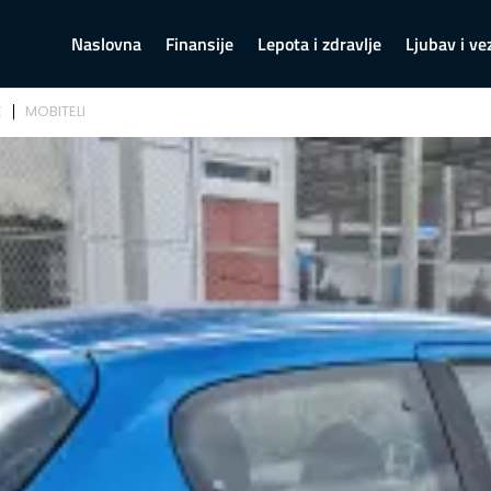
Naslovna
Finansije
Lepota i zdravlje
Ljubav i ve