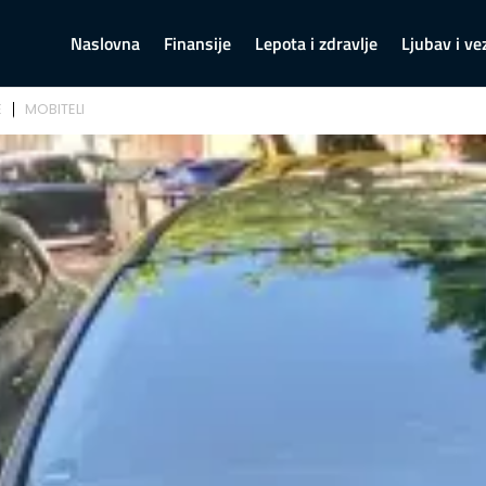
Naslovna
Finansije
Lepota i zdravlje
Ljubav i ve