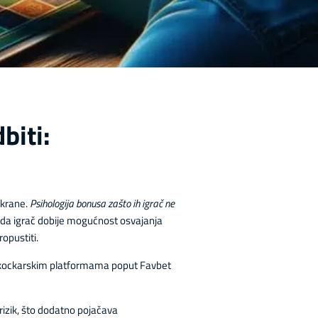
biti:
ekrane.
Psihologija bonusa zašto ih igrač ne
 Kada igrač dobije mogućnost osvajanja
opustiti.
m kockarskim platformama poput Favbet
rizik, što dodatno pojačava