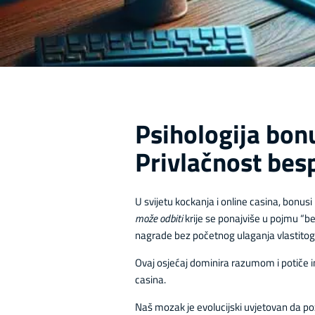
Psihologija bonu
Privlačnost bes
U svijetu kockanja i online casina, bonus
može odbiti
krije se ponajviše u pojmu “be
nagrade bez početnog ulaganja vlastitog n
Ovaj osjećaj dominira razumom i potiče
casina.
Naš mozak je evolucijski uvjetovan da po