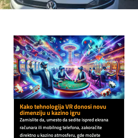
Kako tehnologija VR donosi novu
dimenziju u kazino igru
Zamislite da, umesto da sedite ispred ekrana
računara ili mobilnog telefona, zakoračite
direktno u kazino atmosferu, gde možete