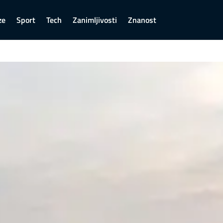
ze
Sport
Tech
Zanimljivosti
Znanost