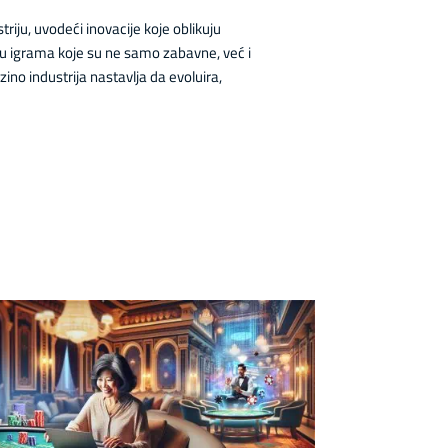
riju, uvodeći inovacije koje oblikuju
i u igrama koje su ne samo zabavne, već i
ino industrija nastavlja da evoluira,