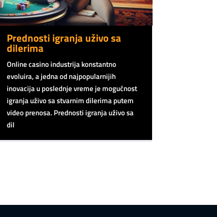
Prednosti igranja uživo sa
dilerima
Online casino industrija konstantno
evoluira, a jedna od najpopularnijih
inovacija u poslednje vreme je mogućnost
igranja uživo sa stvarnim dilerima putem
video prenosa. Prednosti igranja uživo sa
dil