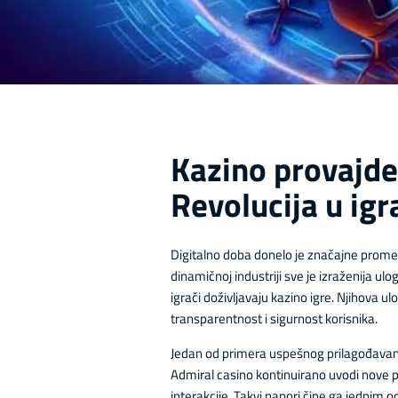
Kazino provajder
Revolucija u igr
Digitalno doba donelo je značajne promene
dinamičnoj industriji sve je izraženija ul
igrači doživljavaju kazino igre. Njihova u
transparentnost i sigurnost korisnika.
Jedan od primera uspešnog prilagođavanja
Admiral casino kontinuirano uvodi nove 
interakcije. Takvi napori čine ga jednim 