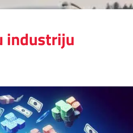
 industriju