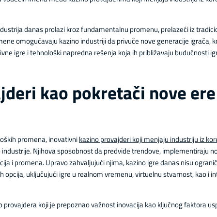
dustrija danas prolazi kroz fundamentalnu promenu, prelazeći iz tradicio
ne omogućavaju kazino industriji da privuče nove generacije igrača, ko
ivne igre i tehnološki napredna rešenja koja ih približavaju budućnosti ig
jderi kao pokretači nove ere
noloških promena, inovativni
kazino provajderi koji menjaju industriju iz ko
o industrije. Njihova sposobnost da predvide trendove, implementiraju no
acija i promena. Upravo zahvaljujući njima, kazino igre danas nisu ogranič
h opcija, uključujući igre u realnom vremenu, virtuelnu stvarnost, kao i 
o provajdera koji je prepoznao važnost inovacija kao ključnog faktora us