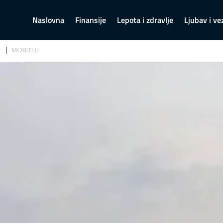
Naslovna
Finansije
Lepota i zdravlje
Ljubav i ve