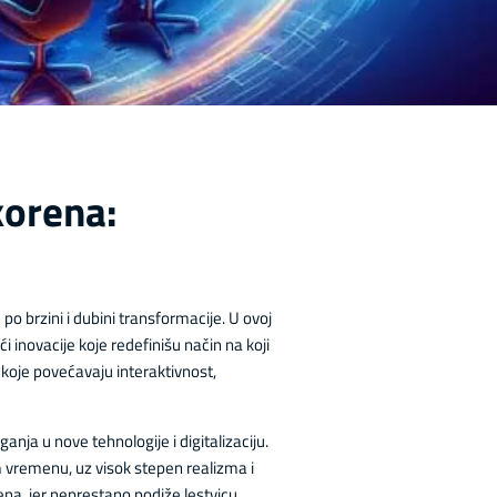
korena:
o brzini i dubini transformacije. U ovoj
ći inovacije koje redefinišu način na koji
a koje povećavaju interaktivnost,
ja u nove tehnologije i digitalizaciju.
 vremenu, uz visok stepen realizma i
ena, jer neprestano podiže lestvicu