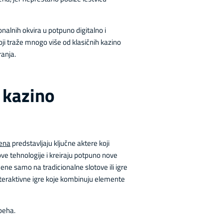
nalnih okvira u potpuno digitalno i
ji traže mnogo više od klasičnih kazino
ranja.
 kazino
rena
predstavljaju ključne aktere koji
ve tehnologije i kreiraju potpuno nove
ene samo na tradicionalne slotove ili igre
interaktivne igre koje kombinuju elemente
peha.