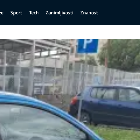
ze
Sport
Tech
Zanimljivosti
Znanost