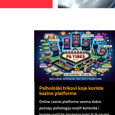
Psihološki trikovi koje koriste
kazino platforme
Online casino platforme veoma dobro
poznaju psihologiju svojih korisnika i
koriste različite strategije kako bi ih navele