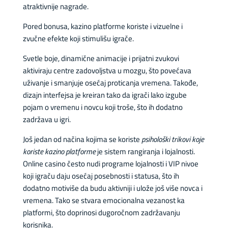
atraktivnije nagrade.
Pored bonusa, kazino platforme koriste i vizuelne i
zvučne efekte koji stimulišu igrače.
Svetle boje, dinamične animacije i prijatni zvukovi
aktiviraju centre zadovoljstva u mozgu, što povećava
uživanje i smanjuje osećaj proticanja vremena. Takođe,
dizajn interfejsa je kreiran tako da igrači lako izgube
pojam o vremenu i novcu koji troše, što ih dodatno
zadržava u igri.
Još jedan od načina kojima se koriste
psihološki trikovi koje
koriste kazino platforme
je sistem rangiranja i lojalnosti.
Online casino često nudi programe lojalnosti i VIP nivoe
koji igraču daju osećaj posebnosti i statusa, što ih
dodatno motiviše da budu aktivniji i ulože još više novca i
vremena. Tako se stvara emocionalna vezanost ka
platformi, što doprinosi dugoročnom zadržavanju
korisnika.