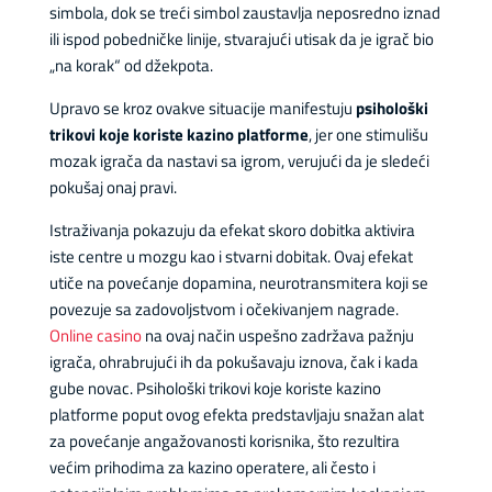
simbola, dok se treći simbol zaustavlja neposredno iznad
ili ispod pobedničke linije, stvarajući utisak da je igrač bio
„na korak“ od džekpota.
Upravo se kroz ovakve situacije manifestuju
psihološki
trikovi koje koriste kazino platforme
, jer one stimulišu
mozak igrača da nastavi sa igrom, verujući da je sledeći
pokušaj onaj pravi.
Istraživanja pokazuju da efekat skoro dobitka aktivira
iste centre u mozgu kao i stvarni dobitak. Ovaj efekat
utiče na povećanje dopamina, neurotransmitera koji se
povezuje sa zadovoljstvom i očekivanjem nagrade.
Online casino
na ovaj način uspešno zadržava pažnju
igrača, ohrabrujući ih da pokušavaju iznova, čak i kada
gube novac. Psihološki trikovi koje koriste kazino
platforme poput ovog efekta predstavljaju snažan alat
za povećanje angažovanosti korisnika, što rezultira
većim prihodima za kazino operatere, ali često i