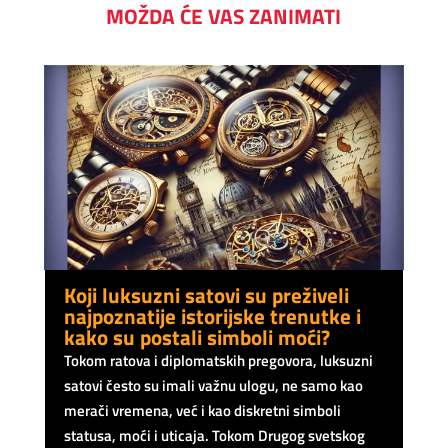
MOŽDA ĆE VAS ZANIMATI
Koji luksuzni satovi su preživeli
najpoznatije istorijske trenutke i
kako su postali simboli moći?
Tokom ratova i diplomatskih pregovora, luksuzni
satovi često su imali važnu ulogu, ne samo kao
merači vremena, već i kao diskretni simboli
statusa, moći i uticaja. Tokom Drugog svetskog