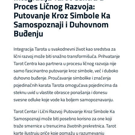
Proces Ličnog Razvoja:
Putovanje Kroz Simbole Ka
Samospoznaji i Duhovnom
Buđenju
Integracija Tarota u svakodnevni život kao sredstva za
lični razvoj može biti snažno transformišuća. Prihvatanje
Tarot Centra kao partnera u procesu ličnog razvoja nije
samo fascinantno putovanje kroz simbole, već i duboko
duhovno buđenje. Proučavanje simbolike i značenja
pojedinačnih karata Tarota omogućava pojedincima da
steknu uvid u vlastite obrasce ponašanja i donesu
svesne odluke koje vode ka boljem samopoznavanju.
Tarot Centar i Lični Razvoj: Putovanje Kroz Simbole Ka
Samospoznaji može biti posebno korisno za one koji
traže smernice u trenucima životnih prekretnica. Tarot
karte ilustruju priče koje pomažu u razumevanju