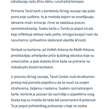
odražavaju našu ličnu istinu i unutrašnji kompas.
Primena Tarot karti u kontekstu ličnog razvoja nije puko
proricanje sudbine; to je metoda kojom se osvetljavaju
skrivene misli i emocije, čime se olakšava proces
samoistraživanja. Svaka karta u Tarotu je poput zrcala
koje reflektuje delove naše psihe, omogućavajući nam da
razumemo i prihvatimo složenost vlastite ličnosti.
Simboli na kartama, od Velikih Arkana do Malih Arkana,
predstavljaju arhetipske priče ljudskog iskustva koje su
univerzalne, a ipak duboko lične kada se primene na
individualni životni kontekst.
U procesu ličnog razvoja, Tarot Centar nudi strukturiran
pristup koji pomaže pojedincu da se suoči sa svojim
strahovima, željama i nadama. Svakim razmatranjem
karte, korisnik je pozvan da razmišlja o aspektima svog
života koji su možda do tada bili zanemareni ili potisnuti.
To je poput psihološkog putovanja u koje se osoba