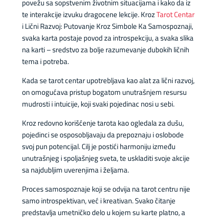
povežu sa sopstvenim životnim situacijama i kako da iz
te interakcije izvuku dragocene lekcije. Kroz
Tarot Centar
i Lični Razvoj: Putovanje Kroz Simbole Ka Samospoznaji,
svaka karta postaje povod za introspekciju, a svaka slika
na karti – sredstvo za bolje razumevanje dubokih ličnih
tema i potreba.
Kada se tarot centar upotrebljava kao alat za lični razvoj,
on omogućava pristup bogatom unutrašnjem resursu
mudrosti i intuicije, koji svaki pojedinac nosi u sebi.
Kroz redovno korišćenje tarota kao ogledala za dušu,
pojedinci se osposobljavaju da prepoznaju i oslobode
svoj pun potencijal. Cilj je postići harmoniju između
unutrašnjeg i spoljašnjeg sveta, te uskladiti svoje akcije
sa najdubljim uverenjima i željama.
Proces samospoznaje koji se odvija na tarot centru nije
samo introspektivan, već i kreativan. Svako čitanje
predstavlja umetničko delo u kojem su karte platno, a