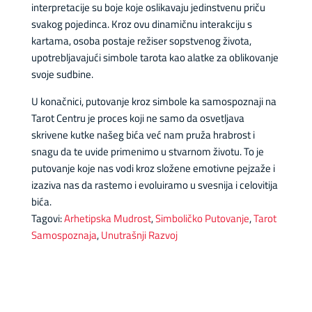
interpretacije su boje koje oslikavaju jedinstvenu priču
svakog pojedinca. Kroz ovu dinamičnu interakciju s
kartama, osoba postaje režiser sopstvenog života,
upotrebljavajući simbole tarota kao alatke za oblikovanje
svoje sudbine.
U konačnici, putovanje kroz simbole ka samospoznaji na
Tarot Centru je proces koji ne samo da osvetljava
skrivene kutke našeg bića već nam pruža hrabrost i
snagu da te uvide primenimo u stvarnom životu. To je
putovanje koje nas vodi kroz složene emotivne pejzaže i
izaziva nas da rastemo i evoluiramo u svesnija i celovitija
bića.
Tagovi:
Arhetipska Mudrost
,
Simboličko Putovanje
,
Tarot
Samospoznaja
,
Unutrašnji Razvoj