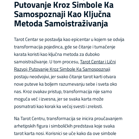
Putovanje Kroz Simbole Ka
Samospoznaji Kao Ključna
Metoda Samoistraživanja
Tarot Centar se postavlja kao epicentar u kojem se odvija
transformacija pojedinca, gde se čitanje i tumačenje
karata koristi kao ključna metoda za duboko
samoistraživanje. U tom procesu,
Tarot Centar i Lični
Razvoj: Putovanje Kroz Simbole Ka Samospoznaji
postaju neodvojivi, jer svako čitanje tarot karti otvara
nove puteve ka boljem razumevanju sebe i sveta oko
nas. Kroz ovakav pristup, transformacija nije samo
moguća već i izvesna, jer se svaka karta može
posmatrati kao korak ka većoj svesti i zrelosti.
Na Tarot Centru, transformacija se inicira proučavanjem
arhetipskih figura i simboličkih predstava koje svaka
tarot karta nosi. Korisnici se uče kako da ove simbole