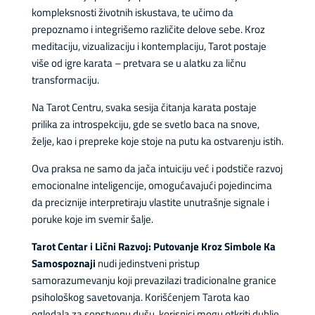
kompleksnosti životnih iskustava, te učimo da
prepoznamo i integrišemo različite delove sebe. Kroz
meditaciju, vizualizaciju i kontemplaciju, Tarot postaje
više od igre karata – pretvara se u alatku za ličnu
transformaciju.
Na Tarot Centru, svaka sesija čitanja karata postaje
prilika za introspekciju, gde se svetlo baca na snove,
želje, kao i prepreke koje stoje na putu ka ostvarenju istih.
Ova praksa ne samo da jača intuiciju već i podstiče razvoj
emocionalne inteligencije, omogućavajući pojedincima
da preciznije interpretiraju vlastite unutrašnje signale i
poruke koje im svemir šalje.
Tarot Centar i Lični Razvoj: Putovanje Kroz Simbole Ka
Samospoznaji
nudi jedinstveni pristup
samorazumevanju koji prevazilazi tradicionalne granice
psihološkog savetovanja. Korišćenjem Tarota kao
ogledala za sopstvenu dušu, korisnici mogu otkriti dublje