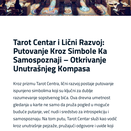
Tarot Centar i Lični Razvoj:
Putovanje Kroz Simbole Ka
Samospoznaji – Otkrivanje
Unutrašnjeg Kompasa
Kroz prizmu Tarot Centra, lični razvoj postaje putovanje
ispunjeno simbolima koji su ključni za dublje
razumevanje sopstvenog bića. Ova drevna umetnost
gledanja u karte ne samo da pruža pogled u moguće
buduće putanje, već nudi i sredstvo za introspekciju i
samospoznaju. Na tom putu, Tarot Centar služi kao vodič
kroz unutrašnje pejzaže, pružajući odgovore i uvide koji