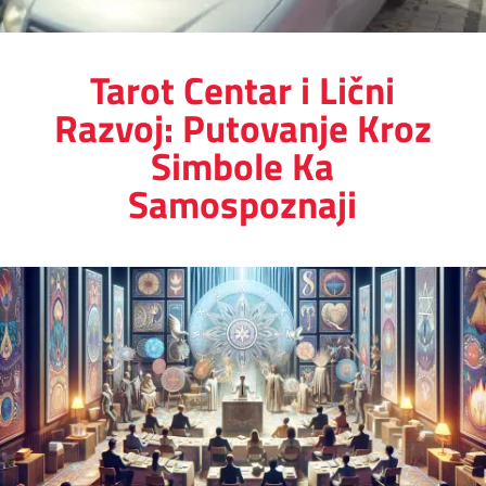
Tarot Centar i Lični
Razvoj: Putovanje Kroz
Simbole Ka
Samospoznaji