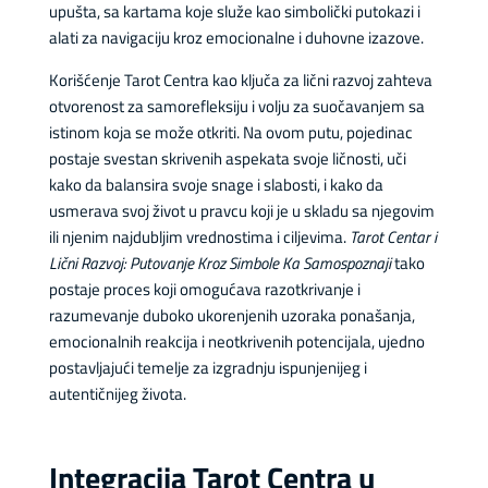
upušta, sa kartama koje služe kao simbolički putokazi i
alati za navigaciju kroz emocionalne i duhovne izazove.
Korišćenje Tarot Centra kao ključa za lični razvoj zahteva
otvorenost za samorefleksiju i volju za suočavanjem sa
istinom koja se može otkriti. Na ovom putu, pojedinac
postaje svestan skrivenih aspekata svoje ličnosti, uči
kako da balansira svoje snage i slabosti, i kako da
usmerava svoj život u pravcu koji je u skladu sa njegovim
ili njenim najdubljim vrednostima i ciljevima.
Tarot Centar i
Lični Razvoj: Putovanje Kroz Simbole Ka Samospoznaji
tako
postaje proces koji omogućava razotkrivanje i
razumevanje duboko ukorenjenih uzoraka ponašanja,
emocionalnih reakcija i neotkrivenih potencijala, ujedno
postavljajući temelje za izgradnju ispunjenijeg i
autentičnijeg života.
Integracija Tarot Centra u