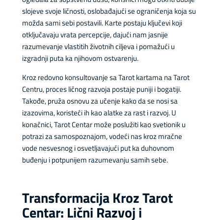
slojeve svoje ličnosti, oslobađajući se ograničenja koja su
možda sami sebi postavili. Karte postaju ključevi koji
otključavaju vrata percepcije, dajući nam jasnije
razumevanje vlastitih životnih ciljeva i pomažući u
izgradnji puta ka njihovom ostvarenju.
Kroz redovno konsultovanje sa Tarot kartama na Tarot
Centru, proces ličnog razvoja postaje puniji i bogatiji.
Takođe, pruža osnovu za učenje kako da se nosi sa
izazovima, koristeći ih kao alatke za rast i razvoj. U
konačnici, Tarot Centar može poslužiti kao svetionik u
potrazi za samospoznajom, vodeći nas kroz mračne
vode nesvesnog i osvetljavajući put ka duhovnom
buđenju i potpunijem razumevanju samih sebe.
Transformacija Kroz Tarot
Centar: Lični Razvoj i