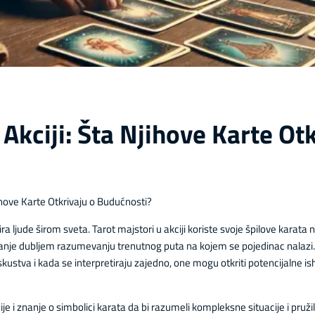
 Akciji: Šta Njihove Karte Ot
jihove Karte Otkrivaju o Budućnosti?
ira ljude širom sveta. Tarot majstori u akciji koriste svoje špilove karat
panje dubljem razumevanju trenutnog puta na kojem se pojedinac nalazi. 
kustva i kada se interpretiraju zajedno, one mogu otkriti potencijalne is
cije i znanje o simbolici karata da bi razumeli kompleksne situacije i pruži