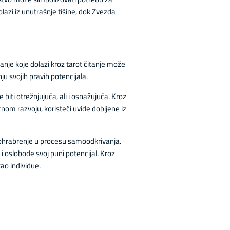
azi iz unutrašnje tišine, dok Zvezda
nje koje dolazi kroz tarot čitanje može
ju svojih pravih potencijala.
biti otrežnjujuća, ali i osnažujuća. Kroz
čnom razvoju, koristeći uvide dobijene iz
 ohrabrenje u procesu samoodkrivanja.
i oslobode svoj puni potencijal. Kroz
ao individue.