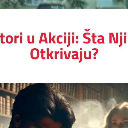
ori u Akciji: Šta N
Otkrivaju?