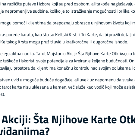
i na različite puteve i izbore koji su pred osobom, ali takođe naglašavaju
je nepromenljive sudbine, koliko je to istraživanje mogućnosti i prilika ko
i mogu pomoći klijentima da prepoznaju obrasce u njihovom životu koji 
rasporede karata, kao što su Keltski Krst ili Tri Karte, da bi pružili detal
r Keltskog Krsta mogu pružiti uvid u kratkoročne ili dugoročne ishode.
nije egzaktna nauka. Tarot Majstori u Akciji: Šta Njihove Karte Otkrivaju o
 teškoće i iskoristi svoje potencijale za kreiranje željene budućnosti. On
stavljaju prostora da klijent ima konačnu kontrolu nad svojim odlukama i 
instven uvid u moguće buduće događaje, ali uvek uz napomenu da svaka 
 tarot karte nisu uklesana u kamen, već služe kao vodič koji može asisti
st.
 Akciji: Šta Njihove Karte Ot
viđanjima?