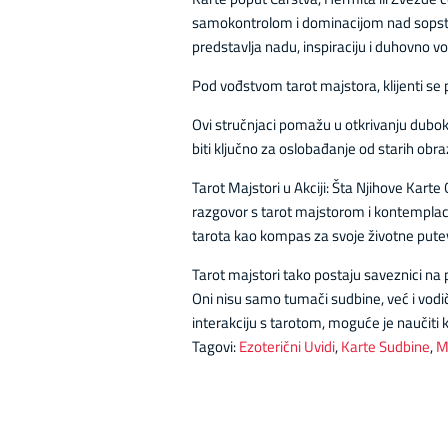
samokontrolom i dominacijom nad sopstve
predstavlja nadu, inspiraciju i duhovno v
Pod vođstvom tarot majstora, klijenti se p
Ovi stručnjaci pomažu u otkrivanju dubok
biti ključno za oslobađanje od starih obra
Tarot Majstori u Akciji: Šta Njihove Karte
razgovor s tarot majstorom i kontemplacij
tarota kao kompas za svoje životne pute
Tarot majstori tako postaju saveznici na
Oni nisu samo tumači sudbine, već i vodič
interakciju s tarotom, moguće je naučit
Tagovi:
Ezoterični Uvidi
,
Karte Sudbine
,
M