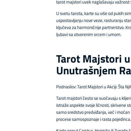
tarot majstori uvek naglašavaju važnost 
U svetu tarota, karte su više od pukih si
uspostavljanju nove veze, rasturanju star
ključeva za harmoničnije partnerstvo. Kr
ljubavi sa otvorenim srcem i umom.
Tarot Majstori u
Unutrašnjem Ra
Podnaslov: Tarot Majstori u Akciji: Šta 
Tarot majstori često se suočavaju s klije
istraže aspekte svoje ličnosti, skrivene s
samo sredstvo predviđanja, već i moćan ala
procese samospoznaje i rasta pojedinca.
Karte poput Carstva, Hermita ili Zvezde č