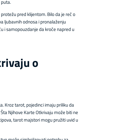
 puta.
protežu pred klijentom. Bilo da je reč o
va ljubavnih odnosa i pronalaženju
noću i samopouzdanje da kroče napred u
krivaju o
 Kroz tarot, pojedinci imaju priliku da
: Šta Njihove Karte Otkrivaju može biti ne
tipova, tarot majstori mogu pružiti uvid u
arstvo može simbolizovati potrebu za