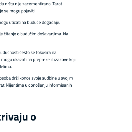
 da ništa nije zacementirano. Tarot
je se mogu pojaviti.
mogu uticati na buduće događaje.
jnije čitanje o budućim dešavanjima. Na
 budućnosti često se fokusira na
i mogu ukazati na prepreke ili izazove koji
delima.
osoba drži konce svoje sudbine u svojim
rati klijentima u donošenju informisanih
krivaju o