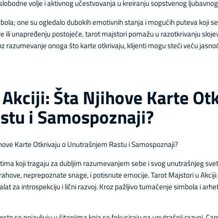
slobodne volje i aktivnog učestvovanja u kreiranju sopstvenog ljubavnog
mbola; one su ogledalo dubokih emotivnih stanja i mogućih puteva koji se 
e ili unapređenju postojeće, tarot majstori pomažu u razotkrivanju sloje
oz razumevanje onoga što karte otkrivaju, klijenti mogu steći veću jas
 Akciji: Šta Njihove Karte Ot
stu i Samospoznaji?
Njihove Karte Otkrivaju o Unutrašnjem Rastu i Samospoznaji?
ntima koji tragaju za dubljim razumevanjem sebe i svog unutrašnjeg sveta.
trahove, neprepoznate snage, i potisnute emocije. Tarot Majstori u Akciji
t za introspekciju i lični razvoj. Kroz pažljivo tumačenje simbola i arhe
esto se pojavljuju u čitanjima koja se fokusiraju na unutrašnji razvoj. C