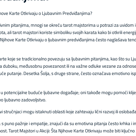
jihove Karte Otkrivaju o Ljubavnim Predviđanjima?
ivnim pitanjima, mnogi se okreću tarot majstorima u potrazi za uvidom
ta, ali tarot majstori koriste simboliku svojih karata kako bi otkrili energ
ta Njihove Karte Otkrivaju o ljubavnim predviđanjima često naglašava tend
rte koje se tradicionalno povezuju sa ljubavnim pitanjima, kao što su Lju
na duboku, međusobnu povezanost ili na važne odluke vezane za odnos
uće putanje. Desetka Šolja, s druge strane, često označava emotivno isp
e u potencijalne buduće ljubavne događaje; oni takođe mogu pomoći klij
o ljubavno zadovoljstvo.
 stručnjaci mogu istaknuti oblasti koje zahtevaju lični razvoj ili osloba
a s puno pažnje i empatije, znajući da su emotivna pitanja često krhka i i
 Tarot Majstori u Akciji: Šta Njihove Karte Otkrivaju može biti ključno z