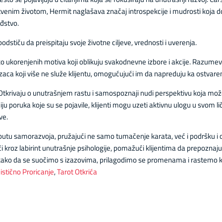
nim životom, Hermit naglašava značaj introspekcije i mudrosti koja dol
ođstvo.
odstiču da preispitaju svoje životne ciljeve, vrednosti i uverenja.
o ukorenjenih motiva koji oblikuju svakodnevne izbore i akcije. Razumeva
zaca koji više ne služe klijentu, omogućujući im da napreduju ka ostvaren
 Otkrivaju o unutrašnjem rastu i samospoznaji nudi perspektivu koja može 
u poruka koje su se pojavile, klijenti mogu uzeti aktivnu ulogu u svom li
ve.
 putu samorazvoja, pružajući ne samo tumačenje karata, već i podršku i
i kroz labirint unutrašnje psihologije, pomažući klijentima da prepoznaju 
i kako da se suočimo s izazovima, prilagodimo se promenama i rastemo k
istično Proricanje
,
Tarot Otkrića