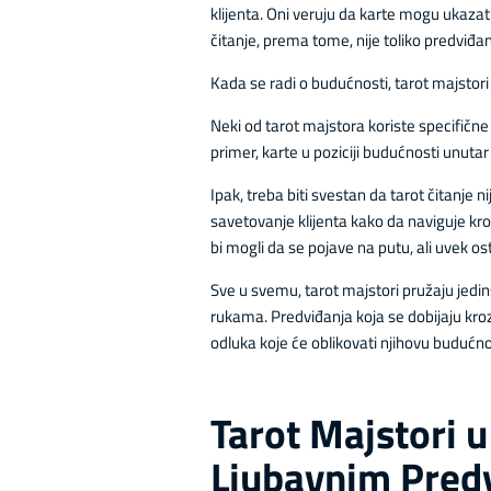
klijenta. Oni veruju da karte mogu ukazat
čitanje, prema tome, nije toliko predviđan
Kada se radi o budućnosti, tarot majstor
Neki od tarot majstora koriste specifične 
primer, karte u poziciji budućnosti unuta
Ipak, treba biti svestan da tarot čitanje 
savetovanje klijenta kako da naviguje kroz
bi mogli da se pojave na putu, ali uvek o
Sve u svemu, tarot majstori pružaju jed
rukama. Predviđanja koja se dobijaju kroz
odluka koje će oblikovati njihovu budućno
Tarot Majstori u
Ljubavnim Pred