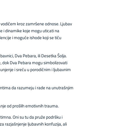
 i vodičem kroz zamršene odnose. Ljubav
ije i dinamike koje mogu uticati na
encije i moguće ishode koji se tiču
bavnici, Dva Pebara, ili Desetka Šolja.
e, dok Dva Pebara mogu simbolizovati
unjenje i sreću u porodičnim i ljubavnim
entima da razumeju i rade na unutrašnjim
đanje od prošlih emotivnih trauma.
ntimna. Oni su tu da pruže podršku i
a razjašnjenje ljubavnih konfuzija, ali