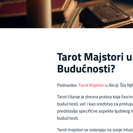
Tarot Majstori u
Budućnosti?
Podnaslov:
Tarot Majstori
u Akciji: Šta N
Tarot čitanje je drevna praksa koja fascin
budućnosti, već i kao sredstvo za pristu
predstavlja specifične aspekte ljudskog is
budućnosti.
Tarot majstori se oslanjaju na svoje intui