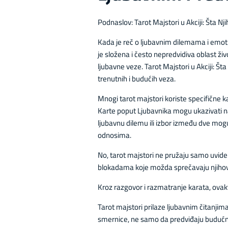
Podnaslov: Tarot Majstori u Akciji: Šta N
Kada je reč o ljubavnim dilemama i emot
je složena i često nepredvidiva oblast živo
ljubavne veze. Tarot Majstori u Akciji: Š
trenutnih i budućih veza.
Mnogi tarot majstori koriste specifične ka
Karte poput Ljubavnika mogu ukazivati 
ljubavnu dilemu ili izbor između dve mog
odnosima.
No, tarot majstori ne pružaju samo uvid
blokadama koje možda sprečavaju njihov
Kroz razgovor i razmatranje karata, ovakvi
Tarot majstori prilaze ljubavnim čitanjim
smernice, ne samo da predviđaju budućnost.