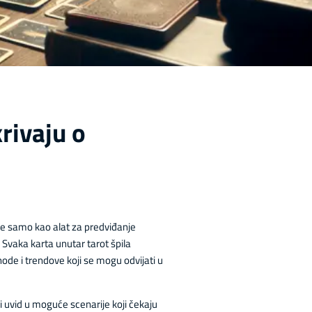
krivaju o
a ne samo kao alat za predviđanje
Svaka karta unutar tarot špila
hode i trendove koji se mogu odvijati u
li uvid u moguće scenarije koji čekaju