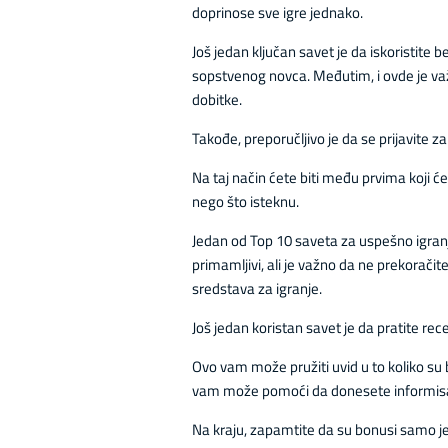
doprinose sve igre jednako.
Još jedan ključan savet je da iskoristit
sopstvenog novca. Međutim, i ovde je važ
dobitke.
Takođe, preporučljivo je da se prijavite z
Na taj način ćete biti među prvima koji 
nego što isteknu.
Jedan od Top 10 saveta za uspešno igranje
primamljivi, ali je važno da ne prekorači
sredstava za igranje.
Još jedan koristan savet je da pratite re
Ovo vam može pružiti uvid u to koliko su bo
vam može pomoći da donesete informis
Na kraju, zapamtite da su bonusi samo jeda