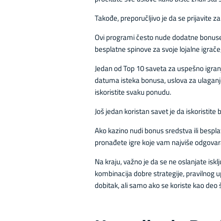
Takođe, preporučljivo je da se prijavite z
Ovi programi često nude dodatne bonuse 
besplatne spinove za svoje lojalne igrač
Jedan od Top 10 saveta za uspešno igran
datuma isteka bonusa, uslova za ulaganje
iskoristite svaku ponudu.
Još jedan koristan savet je da iskoristite 
Ako kazino nudi bonus sredstva ili bespl
pronađete igre koje vam najviše odgovara
Na kraju, važno je da se ne oslanjate iskl
kombinacija dobre strategije, pravilnog
dobitak, ali samo ako se koriste kao deo š