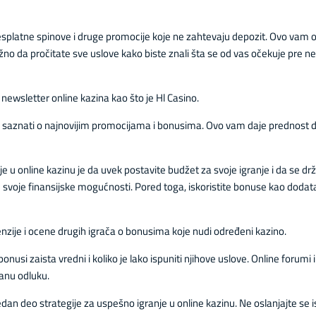
e besplatne spinove i druge promocije koje ne zahtevaju depozit. Ovo vam
no da pročitate sve uslove kako biste znali šta se od vas očekuje pre 
a newsletter online kazina kao što je Hl Casino.
će saznati o najnovijim promocijama i bonusima. Ovo vam daje prednost 
 u online kazinu je da uvek postavite budžet za svoje igranje i da se dr
te svoje finansijske mogućnosti. Pored toga, iskoristite bonuse kao doda
cenzije i ocene drugih igrača o bonusima koje nudi određeni kazino.
nusi zaista vredni i koliko je lako ispuniti njihove uslove. Online forumi i
anu odluku.
n deo strategije za uspešno igranje u online kazinu. Ne oslanjajte se isk