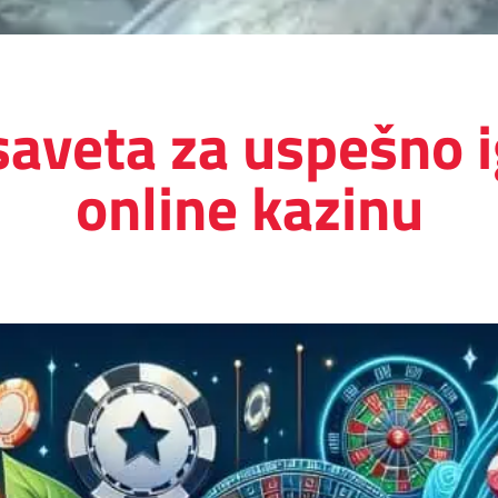
saveta za uspešno i
online kazinu