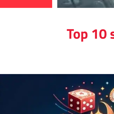
Top 10 