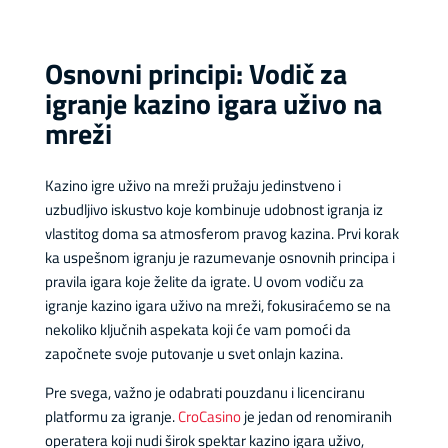
Osnovni principi: Vodič za
igranje kazino igara uživo na
mreži
Kazino igre uživo na mreži pružaju jedinstveno i
uzbudljivo iskustvo koje kombinuje udobnost igranja iz
vlastitog doma sa atmosferom pravog kazina. Prvi korak
ka uspešnom igranju je razumevanje osnovnih principa i
pravila igara koje želite da igrate. U ovom vodiču za
igranje kazino igara uživo na mreži, fokusiraćemo se na
nekoliko ključnih aspekata koji će vam pomoći da
započnete svoje putovanje u svet onlajn kazina.
Pre svega, važno je odabrati pouzdanu i licenciranu
platformu za igranje.
CroCasino
je jedan od renomiranih
operatera koji nudi širok spektar kazino igara uživo,