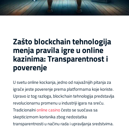
Zašto blockchain tehnologija
menja pravila igre u online
kazinima: Transparentnost i
poverenje
U svetu online kockanja, jedno od najvažnijih pitanja za
igrače jeste poverenje prema platformama koje koriste.
Upravo iz tog razloga, blockchain tehnologija predstavlja
revolucionarnu promenu u industriji igara na sreću.
Tradicionalni
online casino
često se suočava sa
skepticizmom korisnika zbog nedostatka
transparentnosti u načinu rada i upravljanja sredstvima.