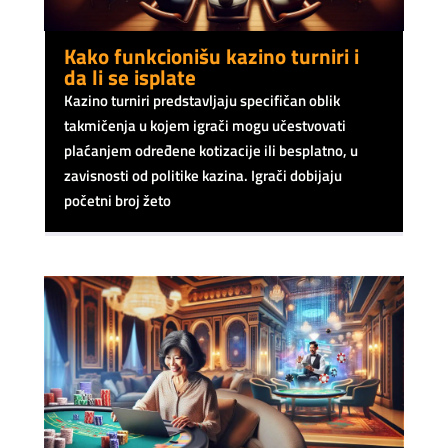
Kako funkcionišu kazino turniri i
da li se isplate
Kazino turniri predstavljaju specifičan oblik
takmičenja u kojem igrači mogu učestvovati
plaćanjem određene kotizacije ili besplatno, u
zavisnosti od politike kazina. Igrači dobijaju
početni broj žeto