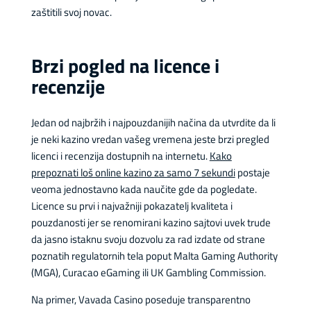
zaštitili svoj novac.
Brzi pogled na licence i
recenzije
Jedan od najbržih i najpouzdanijih načina da utvrdite da li
je neki kazino vredan vašeg vremena jeste brzi pregled
licenci i recenzija dostupnih na internetu.
Kako
prepoznati loš online kazino za samo 7 sekundi
postaje
veoma jednostavno kada naučite gde da pogledate.
Licence su prvi i najvažniji pokazatelj kvaliteta i
pouzdanosti jer se renomirani kazino sajtovi uvek trude
da jasno istaknu svoju dozvolu za rad izdate od strane
poznatih regulatornih tela poput Malta Gaming Authority
(MGA), Curacao eGaming ili UK Gambling Commission.
Na primer, Vavada Casino poseduje transparentno