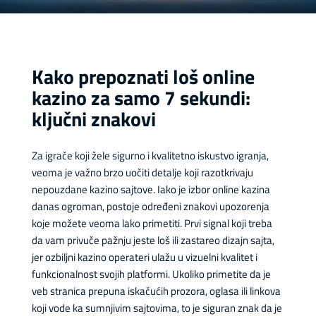
Kako prepoznati loš online
kazino za samo 7 sekundi:
ključni znakovi
Za igrače koji žele sigurno i kvalitetno iskustvo igranja,
veoma je važno brzo uočiti detalje koji razotkrivaju
nepouzdane kazino sajtove. Iako je izbor online kazina
danas ogroman, postoje određeni znakovi upozorenja
koje možete veoma lako primetiti. Prvi signal koji treba
da vam privuče pažnju jeste loš ili zastareo dizajn sajta,
jer ozbiljni kazino operateri ulažu u vizuelni kvalitet i
funkcionalnost svojih platformi. Ukoliko primetite da je
veb stranica prepuna iskačućih prozora, oglasa ili linkova
koji vode ka sumnjivim sajtovima, to je siguran znak da je