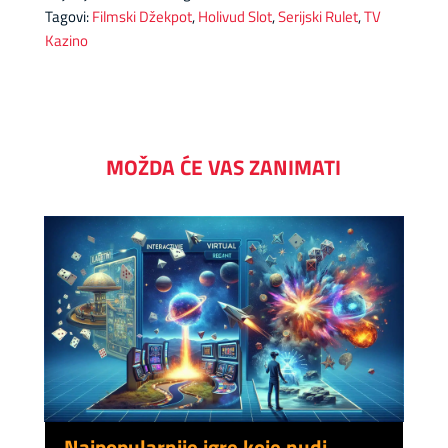
Tagovi:
Filmski Džekpot
,
Holivud Slot
,
Serijski Rulet
,
TV
Kazino
MOŽDA ĆE VAS ZANIMATI
Najpopularnije igre koje nudi