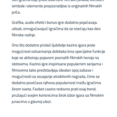
simbole i elemente prepoznatljive iz originalnih filmskih
priča.
Grafika, audio efekti i bonus igre dodatno pojačavaju
utisak, omogućavajući igračima da se osećaju kao deo
filmske radnje.
Ono što dodatno privlači ljubitelje kazino igara jeste
mogućnost ostvarivanja dobitaka kroz specijalne funkcije
koje se aktiviraju pojavom poznatih filmskih heroja na
slotovima. Kazino igre inspirisane popularnim serijama i
filmovima tako predstavljaju idealan spoj zabave i
mogućnosti za osvajanje atraktivnih nagrada, čime se
dodatno povećava njihova popularnost među igračima
širom sveta. Favbet casino redovno prati ovaj trend,
pružajući svojim korisnicima širok izbor igara sa filmskim
junacima u glavnoj ulozi.