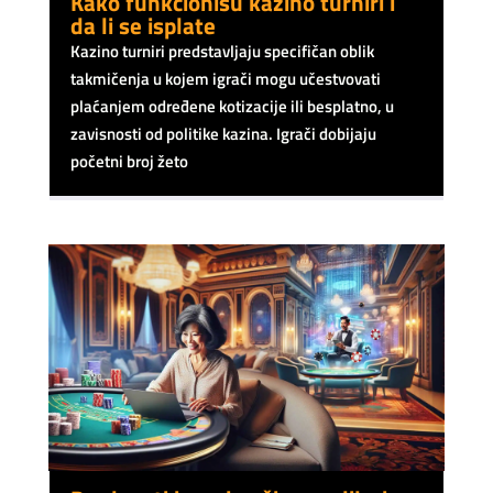
Kako funkcionišu kazino turniri i
da li se isplate
Kazino turniri predstavljaju specifičan oblik
takmičenja u kojem igrači mogu učestvovati
plaćanjem određene kotizacije ili besplatno, u
zavisnosti od politike kazina. Igrači dobijaju
početni broj žeto