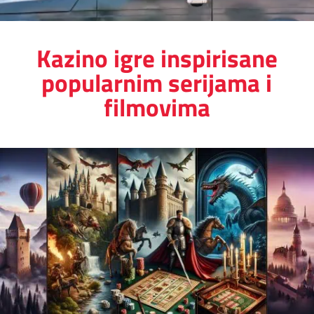
Kazino igre inspirisane
popularnim serijama i
filmovima