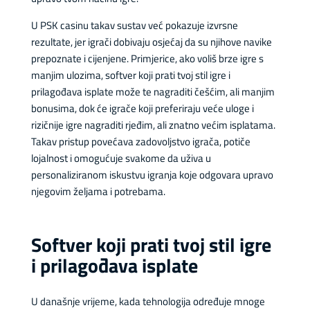
U PSK casinu takav sustav već pokazuje izvrsne
rezultate, jer igrači dobivaju osjećaj da su njihove navike
prepoznate i cijenjene. Primjerice, ako voliš brze igre s
manjim ulozima, softver koji prati tvoj stil igre i
prilagođava isplate može te nagraditi češćim, ali manjim
bonusima, dok će igrače koji preferiraju veće uloge i
rizičnije igre nagraditi rjeđim, ali znatno većim isplatama.
Takav pristup povećava zadovoljstvo igrača, potiče
lojalnost i omogućuje svakome da uživa u
personaliziranom iskustvu igranja koje odgovara upravo
njegovim željama i potrebama.
Softver koji prati tvoj stil igre
i prilagođava isplate
U današnje vrijeme, kada tehnologija određuje mnoge