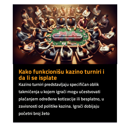
Kako funkcionišu kazino turniri i
da li se isplate
Kazino turniri predstavljaju specifičan oblik
takmičenja u kojem igrači mogu učestvovati
plaćanjem određene kotizacije ili besplatno, u
zavisnosti od politike kazina. Igrači dobijaju
početni broj žeto