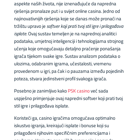
aspekte naših života, nije iznenađujuće da napredna
rješenja pronalaze put i u svijet online casina. Jedno od
najinovativnijih rješenja koje se danas može pronaći na
tržištu upravo je
softver koji prati tvoj stil igre i prilagođava
isplate
. Ovaj sustav temeljen je na naprednoj analitici
podataka, umjetnoj inteligenciji i tehnologijama strojnog
učenja koje omogućavaju detaljno praćenje ponašanja
igrača tijekom svake igre. Sustav analizom podataka o
ulozima, odabranim igrama, učestalosti, vremenu
provedenom u igri, pa čak i o pauzama između pojedinih
poteza, stvara jedinstveni profil svakoga igrača.
Posebno je zanimljivo kako
PSK casino
već sada
uspješno primjenjuje ovaj napredni softver koji prati tvoj
stil igre i prilagođava isplate.
Koristeći ga, casino igračima omogućava optimalno
iskustvo igranja, kreirajući isplate i bonuse koji su
prilagođeni njihovim specifičnim preferencijama i