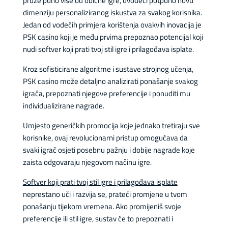
pruže puno više od obične igre, uvodeći potpuno novu
dimenziju personaliziranog iskustva za svakog korisnika.
Jedan od vodećih primjera korištenja ovakvih inovacija je
PSK casino koji je među prvima prepoznao potencijal koji
nudi softver koji prati tvoj stil igre i prilagođava isplate.
Kroz sofisticirane algoritme i sustave strojnog učenja,
PSK casino može detaljno analizirati ponašanje svakog
igrača, prepoznati njegove preferencije i ponuditi mu
individualizirane nagrade.
Umjesto generičkih promocija koje jednako tretiraju sve
korisnike, ovaj revolucionarni pristup omogućava da
svaki igrač osjeti posebnu pažnju i dobije nagrade koje
zaista odgovaraju njegovom načinu igre.
Softver koji prati tvoj stil igre i prilagođava isplate
neprestano uči i razvija se, prateći promjene u tvom
ponašanju tijekom vremena. Ako promijeniš svoje
preferencije ili stil igre, sustav će to prepoznati i